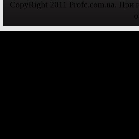
CopyRight 2011 Profc.com.ua. При 
о