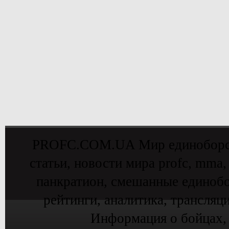
PROFC.COM.UA Мир единоборств 
статьи, новости мира profc, mma,
панкратион, смешанные единобо
рейтинги, аналитика, трансляц
Информация о бойцах,