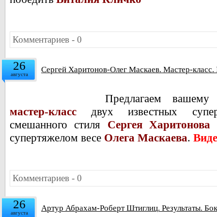
Комментариев - 0
26
Сергей Харитонов-Олег Маскаев. Мастер-класс.
августа
Предлагаем вашему
мастер-класс
двух известных супер
смешанного стиля
Сергея Харитонова
и
супертяжелом весе
Олега Маскаева
.
Виде
Комментариев - 0
26
Артур Абрахам-Роберт Штиглиц. Результаты. Бо
августа