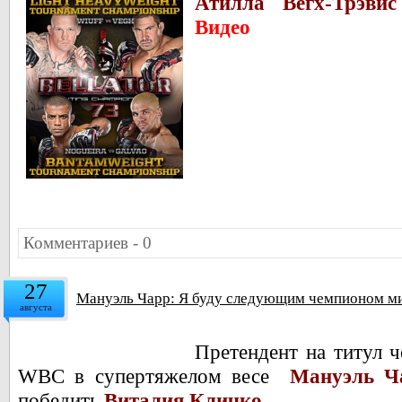
Атилла Вегх-Трэвис
Видео
Комментариев - 0
27
Мануэль Чарр: Я буду следующим чемпионом ми
августа
Претендент на титул 
WBC в супертяжелом весе
Мануэль Ч
победить
Виталия Кличко