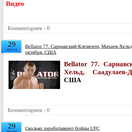
Видео
Комментариев - 0
29
Bellator 77. Сарнавский-Клементи, Мачаев-Хель
августа
октября. США
Bellator 77. Сарнав
Хельд, Саадулаев-Д
США
Комментариев - 0
29
Сколько зарабатывают бойцы UFC
августа