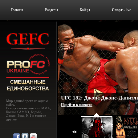
Главная
Разделы
Бойцы
Спорт
- live
UFC 182: Джонс Джонс-Даниэль
Мир единоборств на одном
сайте.
Перейти к новости
.
Всегда свежие новости MMA,
Боевое САМБО, Борьба,
Дзюдо, Бокс, К-1 и многое
другое.