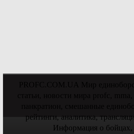
PROFC.COM.UA Мир единоборств 
статьи, новости мира profc, mma,
панкратион, смешанные единобо
рейтинги, аналитика, трансляц
Информация о бойцах,