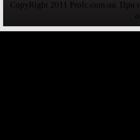
CopyRight 2011 Profc.com.ua. При 
о