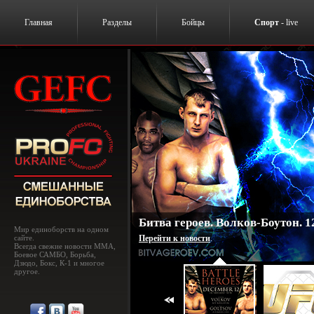
Главная
Разделы
Бойцы
Спорт
- live
Битва героев. Волков-Боутон. 1
Мир единоборств на одном
сайте.
Перейти к новости
.
Всегда свежие новости MMA,
Боевое САМБО, Борьба,
Дзюдо, Бокс, К-1 и многое
другое.