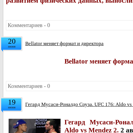
развитием физических данных, выносли
Комментариев - 0
20
Bellator меняет формат и директора
июня
Bellator меняет форм
Комментариев - 0
19
Гегард Мусаси-Роналдо Соуза. UFC 176: Aldo vs
июня
Гегард Мусаси-
Рона
Aldo vs Меndez 2.
2 ав