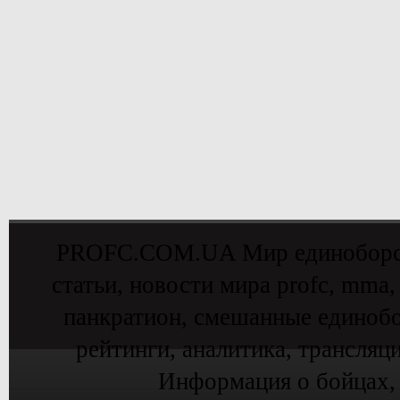
PROFC.COM.UA Мир единоборств 
статьи, новости мира profc, mma,
панкратион, смешанные единобо
рейтинги, аналитика, трансляц
Информация о бойцах,