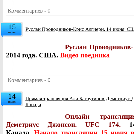
Комментариев - 0
15
Руслан Проводников-Крис Алгиери. 14 июня. С
июня
Руслан Проводников-
2014 года. США.
Видео поединка
Комментариев - 0
14
Прямая трансляция Али Багаутинов-Деметриус Д
июня
Канада
Онлайн трансляц
Деметриус Джонсон. UFC 174.
1
Канада.
Начало трансляции 15 июня в