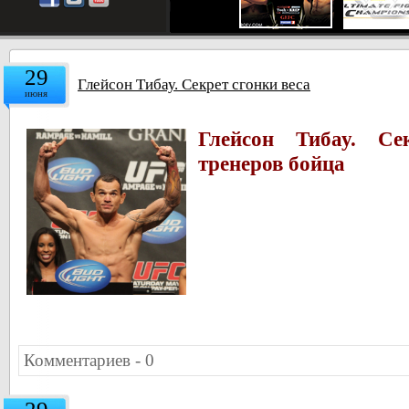
29
Глейсон Тибау. Секрет сгонки веса
июня
Глейсон Тибау. Се
тренеров бойца
Комментариев - 0