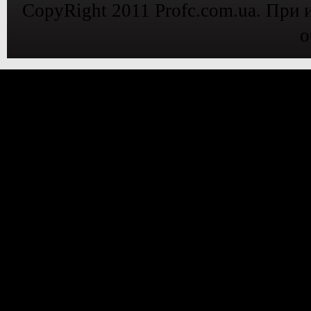
CopyRight 2011 Profc.com.ua. При 
о