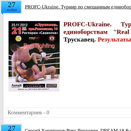
27
PROFC-Ukraine. Турнир по смешанным единоборст
ноября
PROFC-Ukraine. Т
единоборствам "Real 
Трускавец.
Результаты
Комментариев - 0
27
Сергей Харитонов-Рико Верховен. DREAM.18 & 