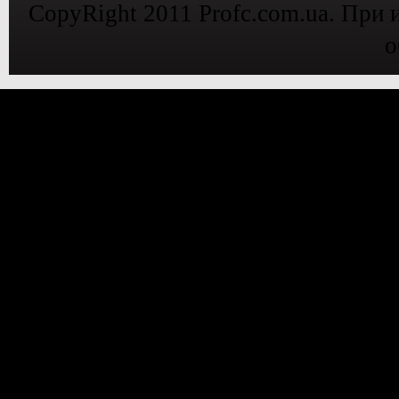
CopyRight 2011 Profc.com.ua. При 
о