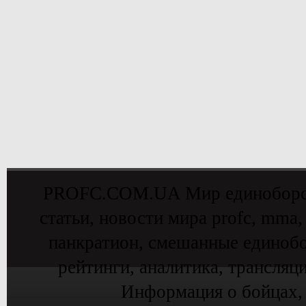
PROFC.COM.UA Мир единоборств 
статьи, новости мира profc, mma,
панкратион, смешанные единобо
рейтинги, аналитика, трансляц
Информация о бойцах,