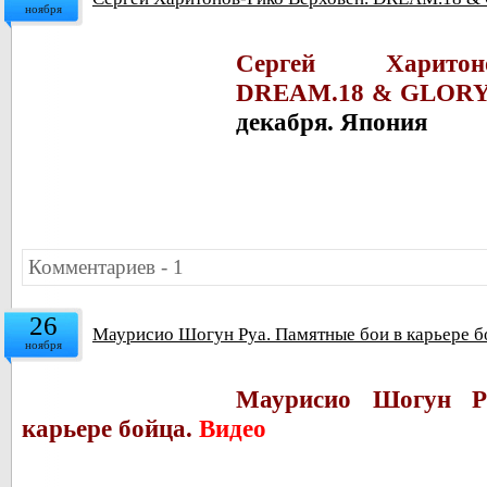
ноября
Сергей Харитон
DREAM.18 & GLORY 4
декабря. Япония
Комментариев - 1
26
Маурисио Шогун Руа. Памятные бои в карьере б
ноября
Маурисио Шогун Р
карьере бойца.
Видео