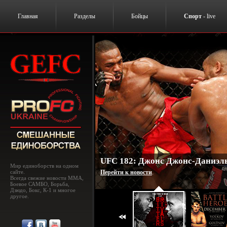
Главная
Разделы
Бойцы
Спорт
- live
UFC 182: Джонс Джонс-Даниэль
Мир единоборств на одном
сайте.
Перейти к новости
.
Всегда свежие новости MMA,
Боевое САМБО, Борьба,
Дзюдо, Бокс, К-1 и многое
другое.