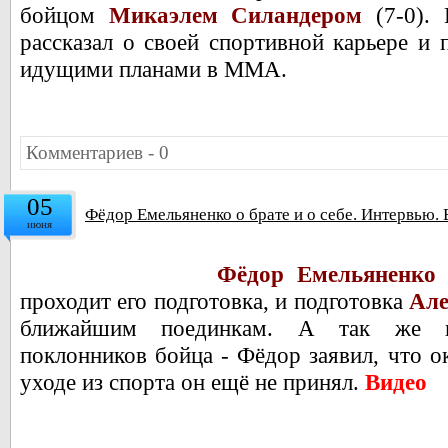
бойцом
Микаэлем Силандером
(7-0).
Н
рассказал о своей спортивной карьере и 
идущими планами в ММА.
Комментариев - 0
05
Фёдор Емельяненко о брате и о себе. Интервью.
июня
Фёдор Емельяненк
проходит его подготовка, и подготовка
Але
ближайшим поединкам.
А так же п
поклонников бойца - Фёдор заявил, что о
уходе из спорта он ещё не принял.
Видео