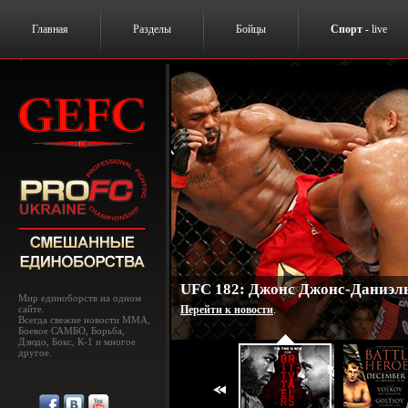
Главная
Разделы
Бойцы
Спорт
- live
UFC 182: Джонс Джонс-Даниэль
Мир единоборств на одном
сайте.
Перейти к новости
.
Всегда свежие новости MMA,
Боевое САМБО, Борьба,
Дзюдо, Бокс, К-1 и многое
другое.