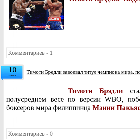
Комментариев - 1
10
Тимоти Бредли завоевал титул чемпиона мира, 
июня
Тимоти Брэдли
ст
полусреднем весе по версии WBO, поб
боксеров мира филиппинца
Мэнни Пакьяо
Комментариев - 0