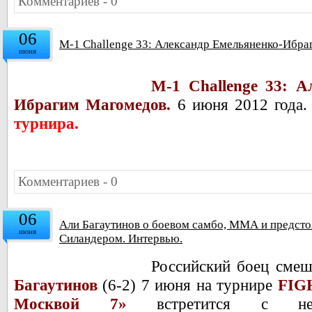
Комментариев - 0
06
M-1 Challenge 33: Александр Емельяненко-Ибра
июня
M-1 Challenge 33: А
Ибрагим Магомедов.
6 июня 2012 года.
турнира.
Комментариев - 0
06
Али Багаутинов о боевом самбо, ММА и предст
июня
Силандером. Интервью.
Российский боец сме
Багаутинов
(6-2) 7 июня на турнире
FIG
Москвой 7»
встретится с неп