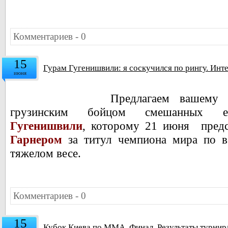
Комментариев - 0
15
Гурам Гугенишвили: я соскучился по рингу. Инт
июня
Предлагаем вашему
грузинским бойцом смешанных ед
Гугенишвили
, которому 21 июня пред
Гарнером
за титул чемпиона мира по в
тяжелом весе.
Комментариев - 0
15
Кубок Киева по ММА. Финал. Результаты турнир