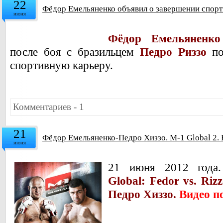
22
Фёдор Емельяненко объявил о завершении спор
июня
Фёдор Емельяненко
после боя с бразильцем
Педро Риззо
п
спортивную карьеру.
Комментариев - 1
21
Фёдор Емельяненко-Педро Хиззо. M-1 Global 2.
июня
21 июня 2012 года.
Global: Fedor vs. Ri
Педро Хиззо.
Видео п