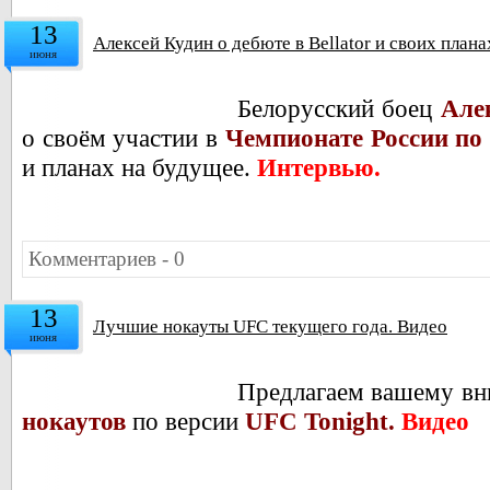
13
Алексей Кудин о дебюте в Bellator и своих план
июня
Белорусский боец
Але
о своём участии в
Чемпионате России п
и планах на будущее.
Интервью.
Комментариев - 0
13
Лучшие нокауты UFC текущего года. Видео
июня
Предлагаем вашему в
нокаутов
по версии
UFC Tonight.
Видео