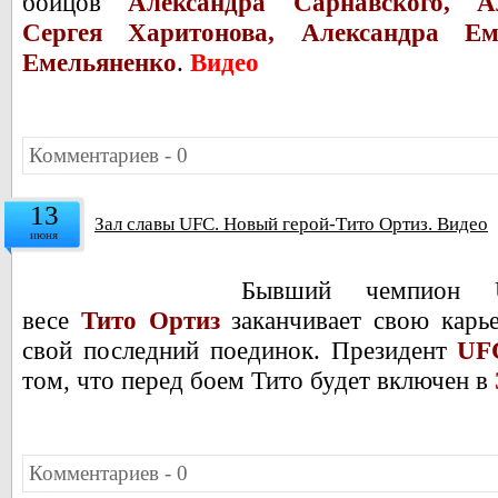
бойцов
Александра Сарнавского, А
Сергея Харитонова, Александра Е
Емельяненко
.
Видео
Комментариев - 0
13
Зал славы UFC. Новый герой-Тито Ортиз. Видео
июня
Бывший чемпион 
весе
Тито Ортиз
заканчивает свою карье
свой последний поединок. Президент
UFC
том, что перед боем Тито будет включен в
Комментариев - 0