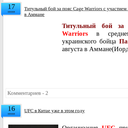
17
Титульный бой за пояс Cage Warriors с участием
июня
в Аммане
Титульный бой за
Warriors
в средне
украинского бойца
Па
августа в Аммане(Иорд
Комментариев - 2
16
UFC в Китае уже в этом году
июня
Организация
UFC
пр