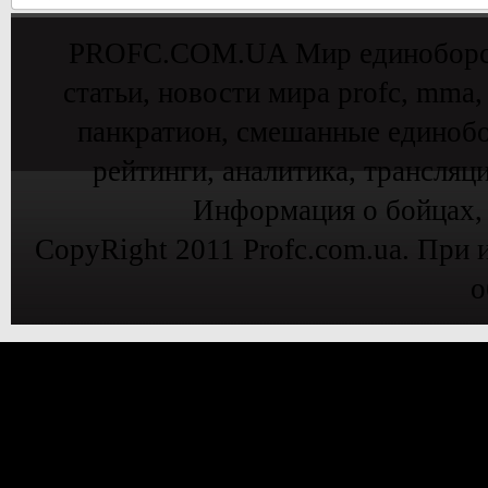
PROFC.COM.UA Мир единоборств 
статьи, новости мира profc, mma,
панкратион, смешанные единобо
рейтинги, аналитика, трансляц
Информация о бойцах,
CopyRight 2011 Profc.com.ua. При 
о