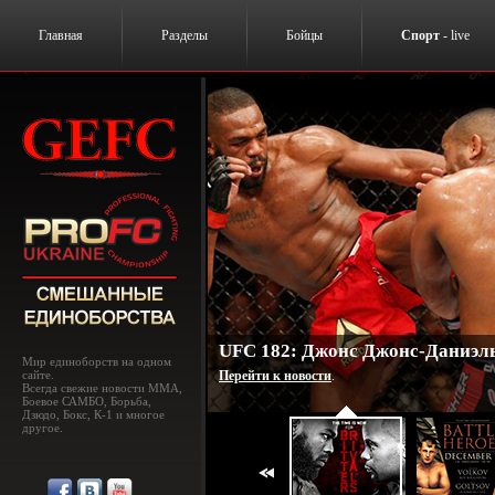
Главная
Разделы
Бойцы
Спорт
- live
UFC 182: Джонс Джонс-Даниэль
Мир единоборств на одном
сайте.
Перейти к новости
.
Всегда свежие новости MMA,
Боевое САМБО, Борьба,
Дзюдо, Бокс, К-1 и многое
другое.