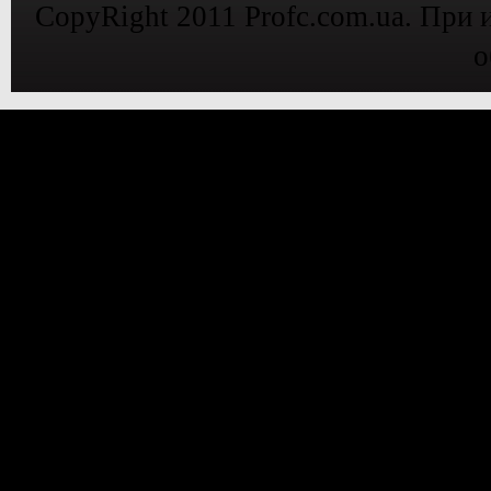
CopyRight 2011 Profc.com.ua. При 
о