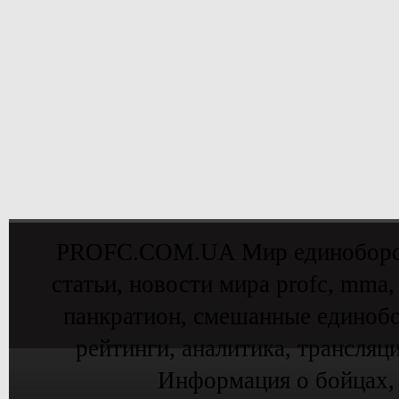
PROFC.COM.UA Мир единоборств 
статьи, новости мира profc, mma,
панкратион, смешанные единобо
рейтинги, аналитика, трансляц
Информация о бойцах,