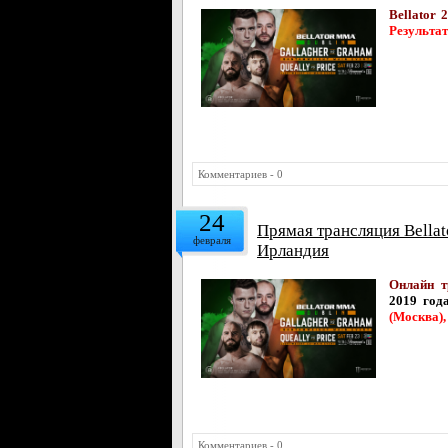
Bellator 
Результа
Комментариев - 0
24
Прямая трансляция Bellat
февраля
Ирландия
Онлайн т
2019 год
(Москва),
Комментариев - 0