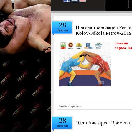
28
Прямая трансляция Рейти
февраля
Kolov-Nikola Petrov-2019
Онлайн 
борьбе Da
Комментариев - 0
28
Эдди Альварес: Временны
февраля