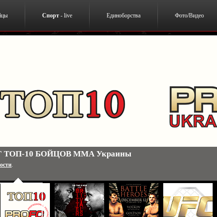
йцы
Спорт
- live
Единоборства
Фото/Видео
 ТОП-10 БОЙЦОВ ММА Украины
ости
.