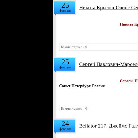
25
Никита Крылов-Овинс Сен
февраля
Никита К
Комментариев - 0
25
Сергей Павлович-Марсело 
февраля
Сергей П
Санкт-Петербург. Россия
Комментариев - 0
24
Bellator 217. Джеймс Гал
февраля