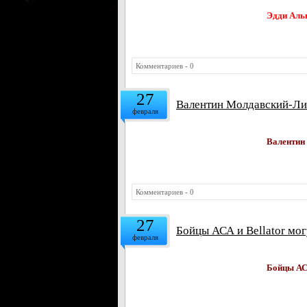
Эдди Аль
Комментариев - 0
27
Валентин Молдавский-Лин
февраля
Валентин
Комментариев - 0
27
Бойцы АСА и Bellator мо
февраля
Бойцы АСА