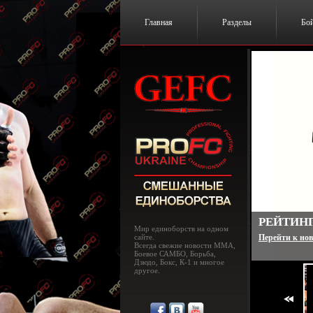
Главная
Разделы
Бо
РЕЙТИНГ
Мир единоборств на одном
сайте.
Перейти к нов
Всегда свежие новости MMA,
Боевое САМБО, Борьба,
Дзюдо, Бокс, К-1 и многое
другое.