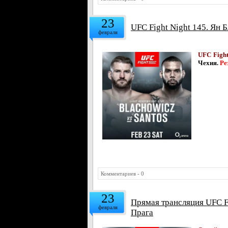
23
UFC Fight Night 145. Ян 
февраля
UFC Fight
Чехия.
Ре
Комментариев - 0
23
Прямая трансляция UFC Fi
февраля
Прага