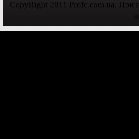
CopyRight 2011 Profc.com.ua. При 
о