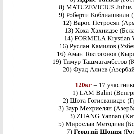
8) MATUZEVICIUS Julius 
9) Роберти Коблиашвили (
12) Варос Петросян (Ар
13) Хоха Хахнидзе (Бел
14) FORMELA Krystian 
16) Руслан Камилов (Узбе
16) Аман Токтогонов (Кыр
19) Тимур Ташмагамбетов (К
20) Фуад Алиев (Азерба
120кг
– 17 участник
1) LAM Balint (Венгр
2) Шота Гогисванидзе (Г
3) Заур Мехриелян (Азерб
3) ZHANG Yannan (Ки
5) Мирослав Методиев (Бо
7)
Георгий Шония
(Ро