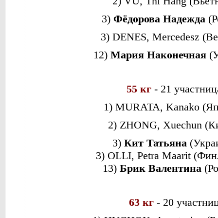
2)
VU, Thi Hang (Вьет
3)
Фёдорова Надежда
(Р
3) DENES, Mercedesz (Ве
12)
Мария Наконечная
(
55 кг
- 21 участниц
1) MURATA, Kanako (Яп
2)
ZHONG, Xuechun (К
3)
Кит Татьяна
(Укра
3) OLLI, Petra Maarit (Фи
13)
Брик Валентина
(Р
63 кг
- 20 участни