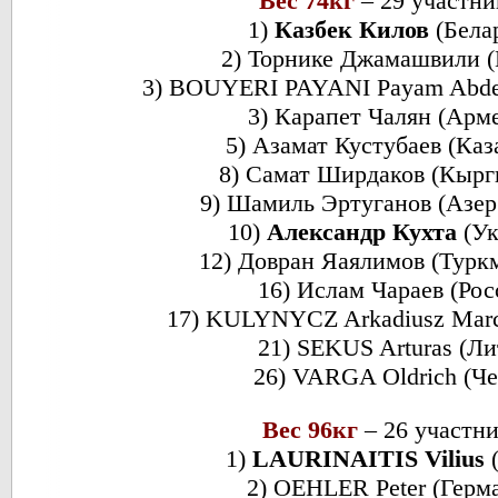
Вес 74кг
– 29 участн
1)
Казбек Килов
(Бела
2) Торнике Джамашвили (
3) BOUYERI PAYANI Payam Abdeh
3) Карапет Чалян (Арм
5) Азамат Кустубаев (Каз
8) Самат Ширдаков (Кырг
9) Шамиль Эртуганов (Азе
10)
Александр Кухта
(Ук
12) Довран Яаялимов (Турк
16) Ислам Чараев (Рос
17) KULYNYCZ Arkadiusz Marc
21) SEKUS Arturas (Ли
26) VARGA Oldrich (Че
Вес 96кг
– 26 участн
1)
LAURINAITIS Vilius
(
2) OEHLER Peter (Герм