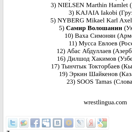
3) NIELSEN Marthin Hamlet 
3) KAJAIA Iakobi (Гру
5) NYBERG Mikael Karl Axe
5)
Самир Волошанин
(У
10) Ваха Симонян (Арм
11) Мусса Евлоев (Рос
12) Абас Абдуллаев (Азер
16) Дилшод Хакимов (Узб
17) Тынчтык Токторбаев (Кы
19) Эркин Шайкенов (Каз
23) SOOS Tamas (Слова
wrestlingua.com