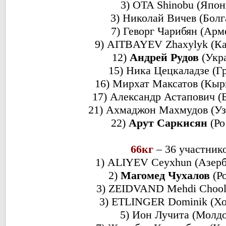
3) OTA Shinobu (Япон
3) Николай Вичев (Болг
7) Геворг Чарибян (Арм
9) AITBAYEV Zhaxylyk (Ка
12)
Андрей Рудов
(Укр
15) Ника Цецкаладзе (Г
16) Мирхат Максатов (Кыр
17) Александр Астапович (
21) Ахмаджон Махмудов (Уз
22)
Арут Саркисян
(Ро
66кг
– 36 участник
1) ALIYEV Ceyxhun (Азер
2)
Магомед Чухалов
(Ро
3) ZEIDVAND Mehdi Chool
3) ETLINGER Dominik (Хо
5) Ион Лучита (Молдо