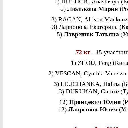
1) HUCHOK, Anastasiya (Б
2)
Люлькова Мария
(Р
3) RAGAN, Allison Macken
3) Ларионова Екатерина (К
5)
Лавренюк Татьяна
(У
72 кг
- 15 участни
1) ZHOU, Feng (Кита
2)
VESCAN, Cynthia Vanessa
3) LEUCHANKA, Halina (Б
3) DURUKAN, Gamze (Т
12)
Пронцевич Юлия
(Р
13)
Лавренюк Юлия
(Ук