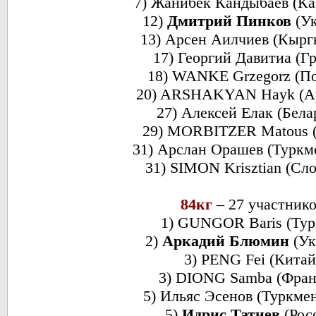
7) Жанибек Кандыбаев (Ка
12)
Дмитрий Пинков
(Ук
13) Арсен Аилчиев (Кырг
17) Георгий Давитиа (Г
18) WANKE Grzegorz (П
20) ARSHAKYAN Hayk (А
27) Алексей Елак (Бела
29) MORBITZER Matous (
31) Арслан Орашев (Туркм
31) SIMON Krisztian (Сл
84кг
– 27 участник
1) GUNGOR Baris (Тур
2)
Аркадий Блюмин
(Ук
3) PENG Fei (Китай
3) DIONG Samba (Фран
5) Ильяс Эсенов (Туркме
5)
Идрис Татиев
(Рос