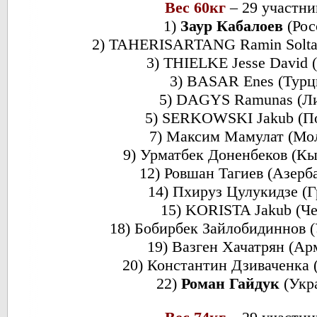
Вес 60кг
– 29 участн
1)
Заур Кабалоев
(Рос
2) TAHERISARTANG Ramin Solta
3) THIELKE Jesse David
3) BASAR Enes (Турц
5) DAGYS Ramunas (Ли
5) SERKOWSKI Jakub (П
7) Максим Мамулат (Мо
9) Урматбек Доненбеков (Кы
12) Ровшан Тагиев (Азерб
14) Пхируз Цулукидзе (Г
15) KORISTA Jakub (Че
18) Бобирбек Зайлобидиннов (
19) Вазген Хачатрян (Ар
20) Константин Дзиваченка 
22)
Роман Гайдук
(Укр