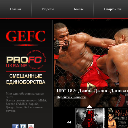
Главная
Разделы
Бойцы
Спорт
- live
UFC 182: Джонс Джонс-Даниэль
Мир единоборств на одном
сайте.
Перейти к новости
.
Всегда свежие новости MMA,
Боевое САМБО, Борьба,
Дзюдо, Бокс, К-1 и многое
другое.