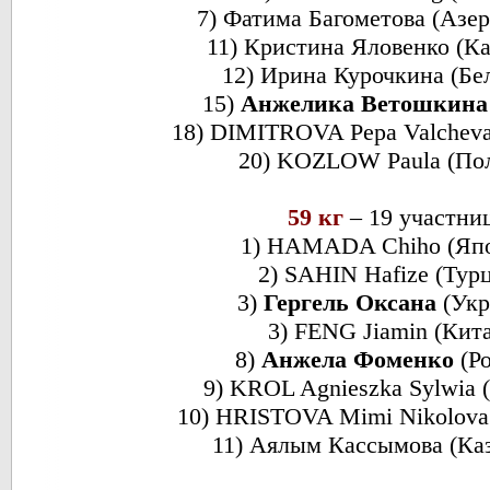
7) Фатима Багометова (Азе
11) Кристина Яловенко (Ка
12) Ирина Курочкина (Бе
15)
Анжелика Ветошкина
18) DIMITROVA Pepa Valcheva
20) KOZLOW Paula (По
59 кг
– 19 участни
1) HAMADA Chiho (Яп
2) SAHIN Hafize (Тур
3)
Гергель Оксана
(Укр
3) FENG Jiamin (Кит
8)
Анжела Фоменко
(Р
9) KROL Agnieszka Sylwia 
10) HRISTOVA Mimi Nikolova
11) Аялым Кассымова (Каз