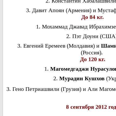
2. Константин Хабалашвили 
3. Давит Апоян (Армения) и Мустаф
До 84 кг.
1. Мохаммад Джавад Ибрахимзе
2. Пэт Доуни (США
3. Евгений Еремеев (Молдавия) и
Шами
(Россия).
До 120 кг.
1.
Магомедгаджи Нурасуло
2.
Мурадин Кушхов
(Укр
3. Гено Петриашвили (Грузия) и Али Магом
8 сентября 2012 го