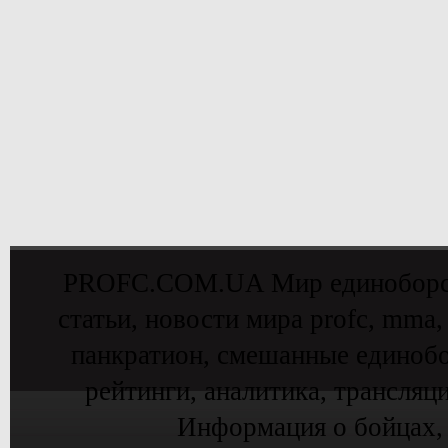
PROFC.COM.UA Мир единоборств 
статьи, новости мира profc, mma,
панкратион, смешанные единобо
рейтинги, аналитика, трансляц
Информация о бойцах,