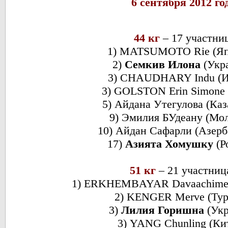
6 сентября 2012 го
44 кг
– 17 участни
1) MATSUMOTO Rie (Яп
2)
Семкив Илона
(Укр
3) CHAUDHARY Indu (И
3) GOLSTON Erin Simone
5) Айдана Утегулова (Каз
9) Эмилия БУдеану (Мо
10) Айдан Сафарли (Азер
17)
Азията Хомушку
(Р
51 кг
– 21 участни
1) ERKHEMBAYAR Davaachimeg
2) KENGER Merve (Тур
3)
Лилия Горишна
(Ук
3) YANG Chunling (Ки