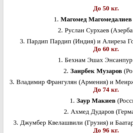
До 50 кг.
1.
Магомед Магомедалие
2. Руслан Сурхаев (Азерб
3. Пардип Пардип (Индия) и Алиреза Г
До 60 кг.
1. Бехнам Эшах Энсанпур 
2.
Заирбек Музаров
(Ро
3. Владимир Франгулян (Армения) и Меир
До 74 кг.
1.
Заур Макиев
(Росс
2. Ахмед Дударов (Герм
3. Джумбер Квелашвили (Грузия) и Баата
До 96 кг.