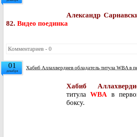
Александр Сарнавски
82.
Видео поединка
Комментариев - 0
01
Хабиб Аллахвердиев обладатель титула WBA в п
декабря
Хабиб Аллахвердие
титула
WBA
в перво
боксу.