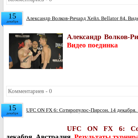
15
Александр Волков-Ричард Хейл. Bellator 84. Вид
декабря
Александр Волков-Рич
Видео поединка
Комментариев - 0
15
UFC ON FX 6: Сотиропулос-Пирсон. 14 декабря. 
декабря
UFC ON FX 6: Сот
декабря. Австралия.
Результаты турнир