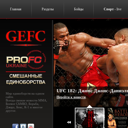
Главная
Разделы
Бойцы
Спорт
- live
UFC 182: Джонс Джонс-Даниэль
Мир единоборств на одном
сайте.
Перейти к новости
.
Всегда свежие новости MMA,
Боевое САМБО, Борьба,
Дзюдо, Бокс, К-1 и многое
другое.