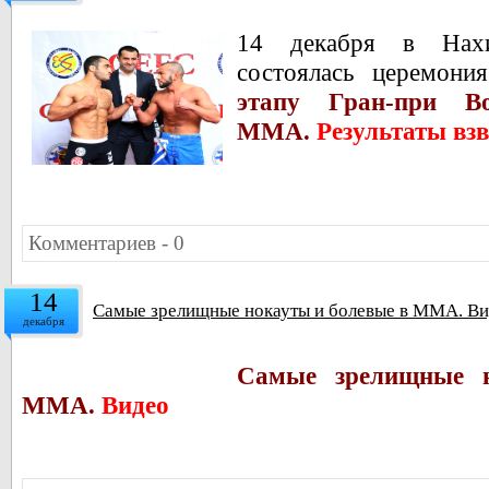
14 декабря в Нахи
состоялась церемон
этапу Гран-при В
ММА.
Результаты вз
Комментариев - 0
14
Самые зрелищные нокауты и болевые в ММА. В
декабря
Самые зрелищные 
ММА.
Видео