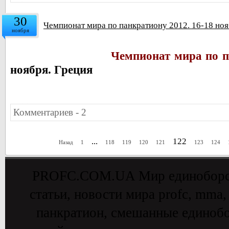
30
Чемпионат мира по панкратиону 2012. 16-18 ноя
ноября
Чемпионат мира по п
ноября. Греция
Комментариев - 2
...
122
Назад
1
118
119
120
121
123
124
PROFC.COM.UA Мир единоборств 
статьи, новости мира profc, mma,
панкратион, смешанные единобо