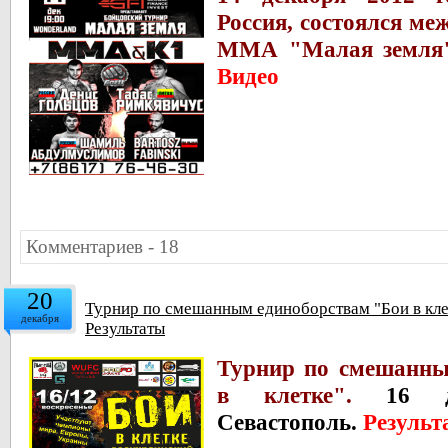
Россия, состоялся м
е
ММА "Малая земля
Видео
Комментариев - 18
20
Турнир по смешанным единоборствам "Бои в клет
декабря
Результаты
Турнир по смешанны
в клетке".
16 д
Севастополь.
Результ