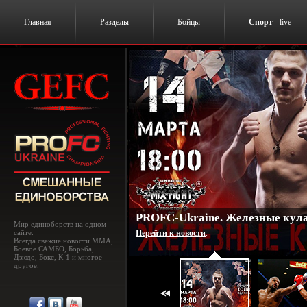
Главная
Разделы
Бойцы
Спорт
- live
PROFC-Ukraine. Железные кулак
Мир единоборств на одном
сайте.
Перейти к новости
.
Всегда свежие новости MMA,
Боевое САМБО, Борьба,
Дзюдо, Бокс, К-1 и многое
другое.