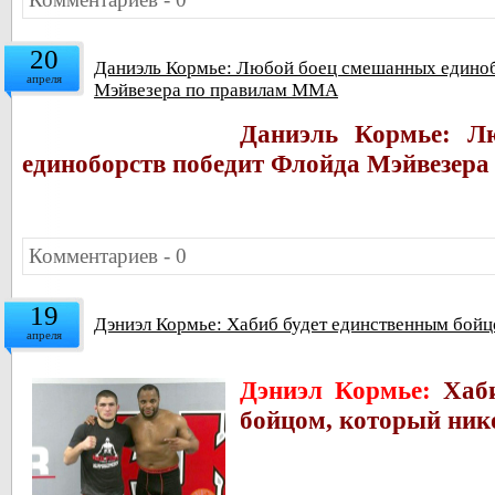
20
Даниэль Кормье: Любой боец смешанных единоб
апреля
Мэйвезера по правилам ММА
Даниэль Кормье: Л
единоборств победит Флойда Мэйвезер
Комментариев - 0
19
Дэниэл Кормье: Хабиб будет единственным бойцо
апреля
Дэниэл Кормье:
Хаб
бойцом, который нико