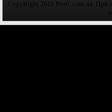
CopyRight 2011 Profc.com.ua. При 
о