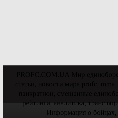
PROFC.COM.UA Мир единоборств 
статьи, новости мира profc, mma,
панкратион, смешанные единобо
рейтинги, аналитика, трансляц
Информация о бойцах,