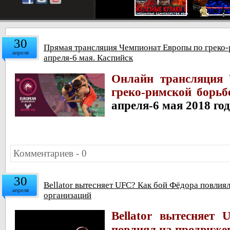
30
Прямая трансляция Чемпионат Европы по греко-
апреля
апреля-6 мая. Каспийск
Онлайн трансляция
греко-римской борьб
апреля-6 мая 2018 го
Комментариев - 0
30
Bellator вытесняет UFC? Как бой Фёдора повлия
апреля
организаций
Bellator вытесняет
повлиял на продвиже