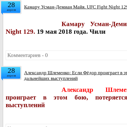
28
Камару Усман-Демиан Майя. UFC Fight Night 129
апреля
Камару Усман-
Деми
Night 129.
19 мая 2018 года. Чили
Комментариев - 0
28
Александр Шлеменко: Если Фёдор проиграет в э
апреля
дальнейших выступлений
Александр Шле
проиграет в этом бою, потеряетс
выступлений