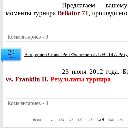
Предлагаем ваше
моменты турнира
Bellator 71
, прошедшег
Комментариев - 0
24
Вандерлей Силва-Рич Франклин 2. UFC 147. Резу
июня
23 июня 2012 года. Б
vs. Franklin II.
Результаты турнира
Комментариев - 0
...
129
Назад
1
125
126
127
128
130
131