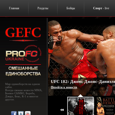
Главная
Разделы
Бойцы
Спорт
- live
Битва героев. Волков-Боутон. 1
Мир единоборств на одном
сайте.
Перейти к новости
.
Всегда свежие новости MMA,
Боевое САМБО, Борьба,
Дзюдо, Бокс, К-1 и многое
другое.