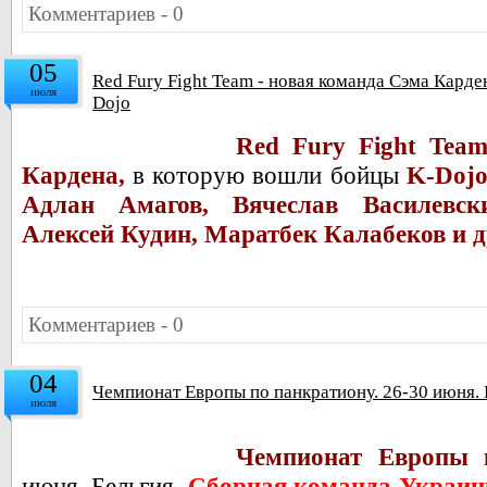
Комментариев - 0
05
Red Fury Fight Team - новая команда Сэма Карде
июля
Dojo
Red Fury Fight Tea
Кардена,
в которую вошли б
ойцы
K-Doj
Адлан Амагов, Вячеслав Василевск
Алексей Кудин, Маратбек Калабеков
и 
Комментариев - 0
04
Чемпионат Европы по панкратиону. 26-30 июня. 
июля
Чемпионат Европы п
июня. Бельгия.
Сборная команда Украин