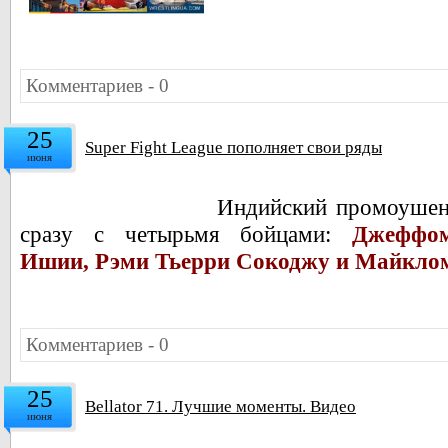
Комментариев - 0
25
Super Fight League пополняет свои ряды
июня
Индийский промоуше
сразу с четырьмя бойцами:
Джеффо
Ишии, Рэми Тьерри Сокоджу и
Майклом
Комментариев - 0
25
Bellator 71. Лучшие моменты. Видео
июня