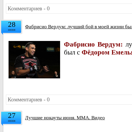
Комментариев - 0
28
Фабрисио Вердум: лучший бой в моей жизни бы
июня
Фабрисио Вердум:
л
был с
Фёдором Емель
Комментариев - 0
27
Лучшие нокауты июня. ММА. Видео
июня