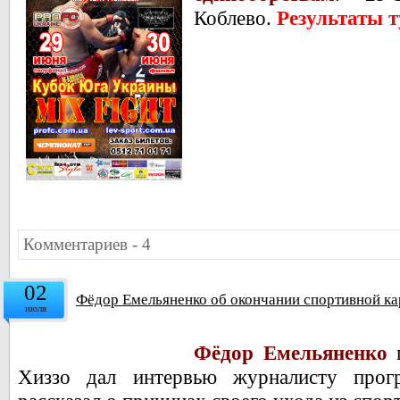
Коблево.
Результаты 
Комментариев - 4
02
Фёдор Емельяненко об окончании спортивной ка
июля
Фёдор Емельяненко
п
Хиззо дал интервью журналисту пр