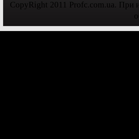
CopyRight 2011 Profc.com.ua. При 
о