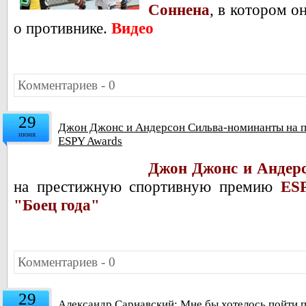
Соннена
, в котором о
о противнике.
Видео
Комментариев - 0
29
Джон Джонс и Андерсон Сильва-номинанты на 
июня
ESPY Awards
Джон Джонс и Андер
на престижную спортивную премию
ES
"Боец года"
Комментариев - 0
29
Александр Сарнавский: Мне бы хотелось пойти п