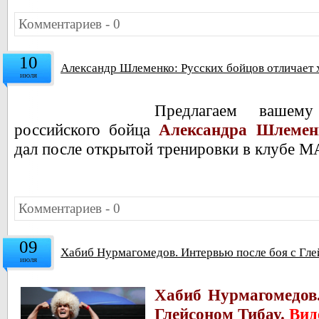
Комментариев - 0
10
Александр Шлеменко: Русских бойцов отличает х
июля
Предлагаем вашем
российского бойца
Александра Шлеменк
дал после открытой тренировки в клубе 
Комментариев - 0
09
Хабиб Нурмагомедов. Интервью после боя с Гле
июля
Хабиб Нурмагомедов.
Глейсоном Тибау.
Вид