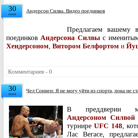
30
Андерсон Силва. Видео поединков
июня
Предлагаем вашему 
поединков
Андерсона Силвы
с именитым
Хендерсоном
,
Витором Белфортом
и
Йу
Комментариев - 0
30
Чел Соннен: Я не могу уйти из спорта, пока не 
июня
В преддверии ма
Андерсоном Силвой
турнире
UFC 148
, ко
Лас Вегасе, предла