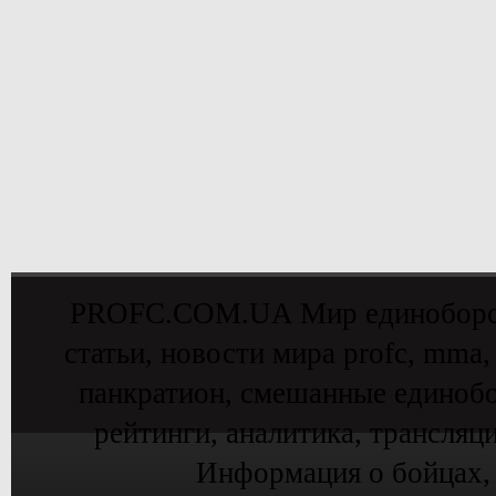
PROFC.COM.UA Мир единоборств 
статьи, новости мира profc, mma,
панкратион, смешанные единобо
рейтинги, аналитика, трансляц
Информация о бойцах,