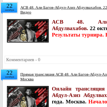
22
АСВ 48. Али Багов-Абдул-Азиз Абдулвахабов. 22 
октября
Видео
АСВ 48. Али Б
Абдулвахабов.
22 октя
Результаты турнира. 
Комментариев - 0
22
Прямая трансляция АСВ 48. Али Багов-Абдул-Ази
октября
Москва
Онлайн трансляция
Абдул-Азиз Абдулвах
года. Москва.
Начало