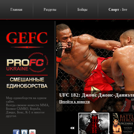
Главная
Разделы
Бойцы
Спорт
- live
UFC 182: Джонс Джонс-Даниэль
Мир единоборств на одном
сайте.
Перейти к новости
.
Всегда свежие новости MMA,
Боевое САМБО, Борьба,
Дзюдо, Бокс, К-1 и многое
другое.