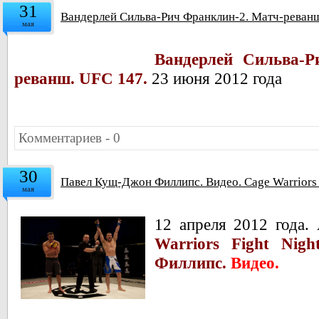
31
Вандерлей Сильва-Рич Франклин-2. Матч-реванш
мая
Вандерлей Сильва-Р
реванш. UFC 147.
23 июня 2012 года
Комментариев - 0
30
Павел Кущ-Джон Филлипс. Видео. Cage Warriors F
мая
12 апреля 2012 года
Warriors Fight Nig
Филлипс.
Видео.