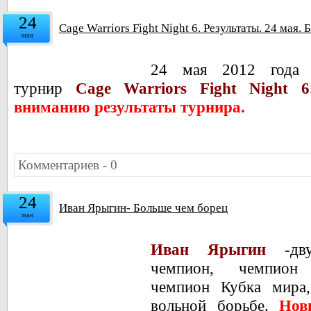
24
Cage Warriors Fight Night 6. Результаты. 24 мая.
мая
24 мая 2012 года 
турнир
Cage Warriors Fight Night 6
вниманию результаты турнира.
Комментариев - 0
24
Иван Ярыгин- Больше чем борец
мая
Иван Ярыгин
-дв
чемпион, чемпион
чемпион Кубка мир
вольной борьбе.
Нов