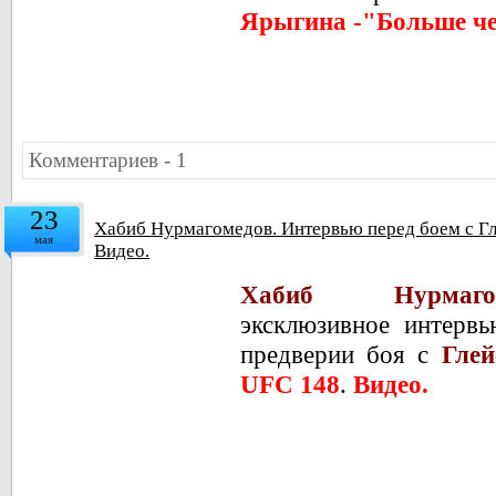
Ярыгина -"Больше ч
Комментариев - 1
23
Хабиб Нурмагомедов. Интервью перед боем с Гл
мая
Видео.
Хабиб Нурмагомед
эксклюзивное интерв
предверии боя с
Глей
UFC 148
.
Видео.