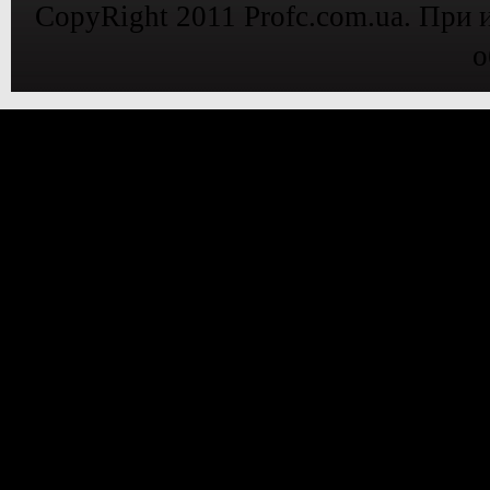
CopyRight 2011 Profc.com.ua. При 
о