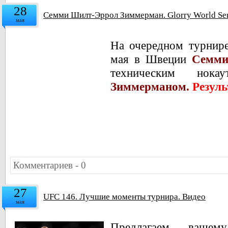
28
Семми Шилт-Эррол Зиммерман. Glorry World Seri
мая
На очередном турнир
мая в Швеции
Семм
техническим но
Зиммерманом.
Резуль
Комментариев - 0
27
UFC 146. Лучшие моменты турнира. Видео
мая
Предлагаем ваше