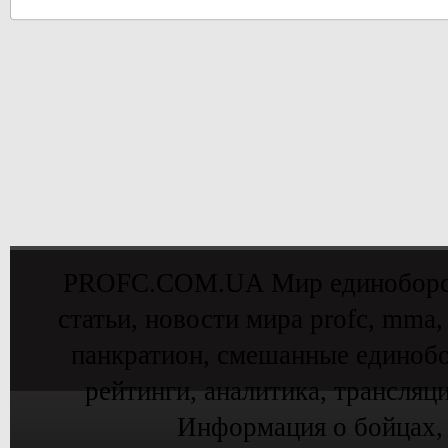
PROFC.COM.UA Мир единоборств 
статьи, новости мира profc, mma,
панкратион, смешанные единобо
рейтинги, аналитика, трансляц
Информация о бойцах,