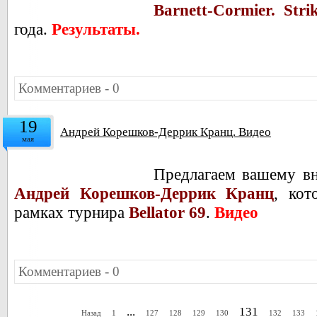
Barnett-Cormier. Strik
года.
Результаты.
Комментариев - 0
19
Андрей Корешков-Деррик Кранц. Видео
мая
Предлагаем вашему в
Андрей Корешков-Деррик Кранц
, ко
рамках турнира
Bellator 69
.
Видео
Комментариев - 0
...
131
Назад
1
127
128
129
130
132
133