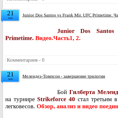
21
Junior Dos Santos vs Frank Mir. UFC Primetime. Ч
мая
Junior Dos Santo
Primetime.
В
идео.
Часть1, 2.
Комментариев - 0
21
Мелендез-Томпсон - завершение трилогии
мая
Бой
Гилберта Меленд
на турнире
Strikеforce 40
стал третьим в
легковесов.
Обзор, анализ и видео поедин