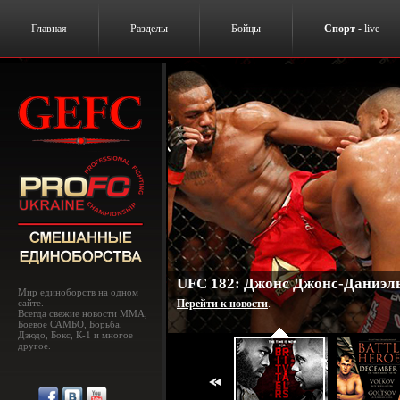
Главная
Разделы
Бойцы
Спорт
- live
UFC 182: Джонс Джонс-Даниэль
Мир единоборств на одном
сайте.
Перейти к новости
.
Всегда свежие новости MMA,
Боевое САМБО, Борьба,
Дзюдо, Бокс, К-1 и многое
другое.