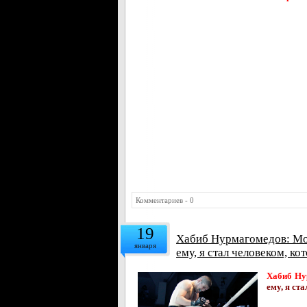
Комментариев - 0
19
Хабиб Нурмагомедов: Мой
января
ему, я стал человеком, к
Хабиб Ну
ему, я ст