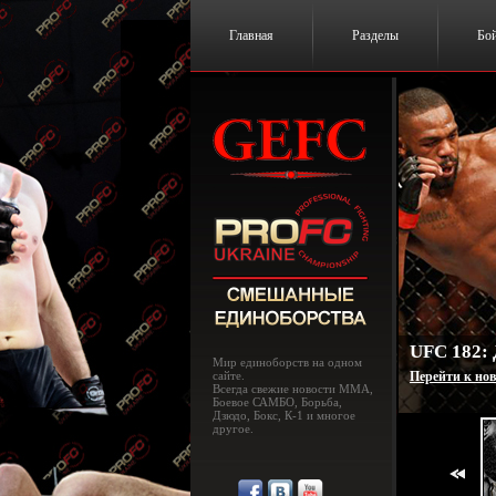
Главная
Разделы
Бо
UFC 182:
Мир единоборств на одном
сайте.
Перейти к нов
Всегда свежие новости MMA,
Боевое САМБО, Борьба,
Дзюдо, Бокс, К-1 и многое
другое.