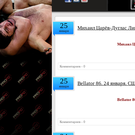
25
Михаил Царёв-Дуглас Лим
января
Михаил Ца
Комментариев - 0
25
Bellator 86. 24 января. С
января
Bellator 
Комментариев - 0