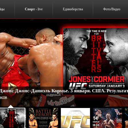
йцы
Спорт
- live
Единоборства
Фото/Видео
 Джонс Джонс-Даниэль Кормье. 3 января. США. Результа
ости
.