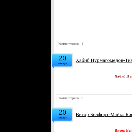
Комментариев - 1
20
Хабиб Нурмагомедов-Тиа
января
Хабиб Ну
Комментариев - 5
20
Витор Белфорт-Майкл Бис
января
Витор Бел