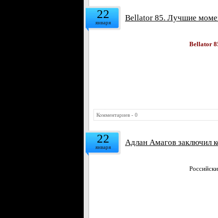
22
Bellator 85. Лучшие мом
января
Bellator 
Комментариев - 0
22
Адлан Амагов заключил к
января
Российск