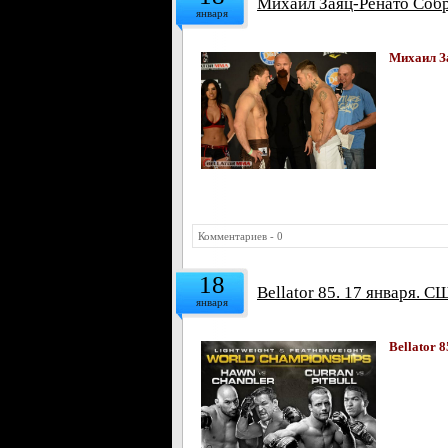
Михаил Заяц-Ренато Собр
января
Михаил За
Комментариев - 0
18
Bellator 85. 17 января. С
января
Bellator 