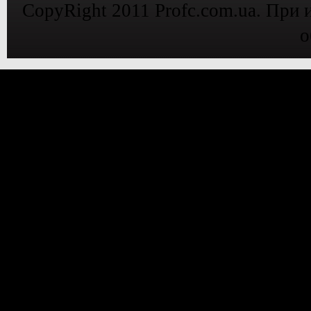
CopyRight 2011 Profc.com.ua. При 
о