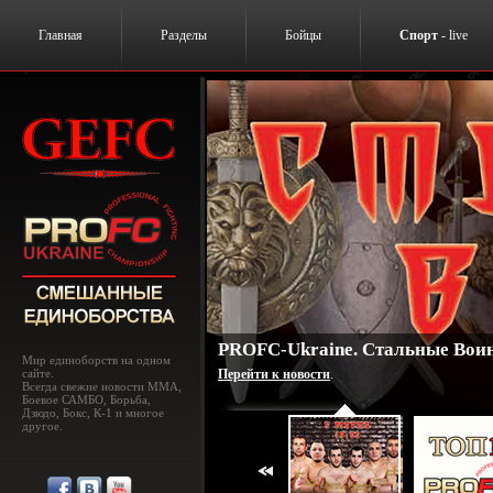
Главная
Разделы
Бойцы
Спорт
- live
PROFC-Ukraine. Cтальные Bоин
Мир единоборств на одном
сайте.
Перейти к новости
.
Всегда свежие новости MMA,
Боевое САМБО, Борьба,
Дзюдо, Бокс, К-1 и многое
другое.