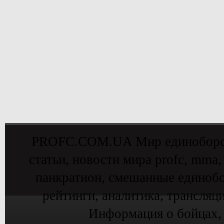
PROFC.COM.UA Мир единоборств 
статьи, новости мира profc, mma,
панкратион, смешанные единобо
рейтинги, аналитика, трансляц
Информация о бойцах,