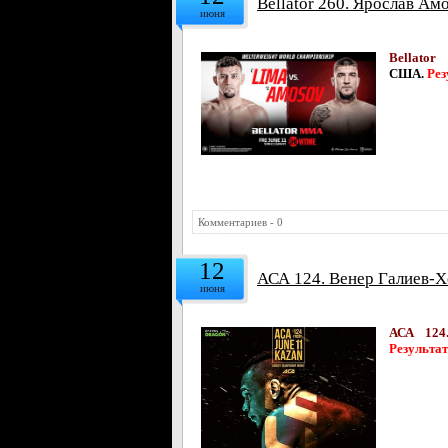
Bellator 260. Ярослав Ам
июня
Bellato
США.
Рез
Комментариев - 0
12
АСА 124. Венер Галиев-Хе
июня
АСА 124.
Результа