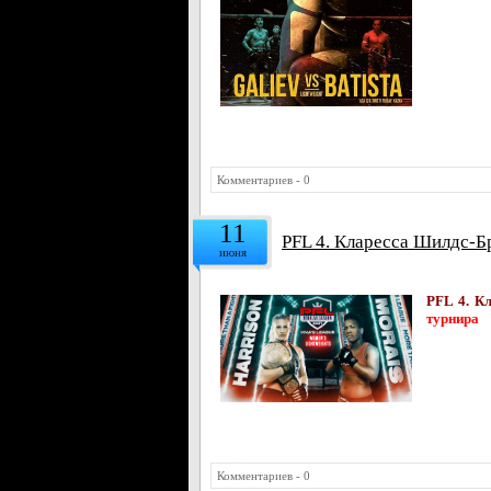
Комментариев - 0
11
PFL 4. Кларесса Шилдс-Б
июня
PFL 4. К
турнира
Комментариев - 0