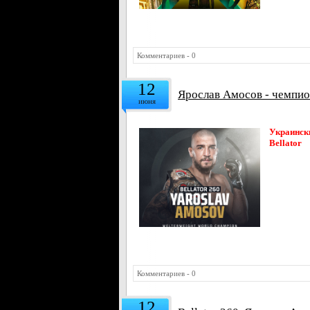
Комментариев - 0
12
Ярослав Амосов - чемпион
июня
Украинск
Bellator
Комментариев - 0
12