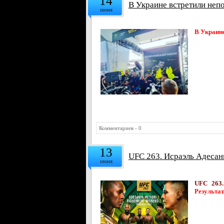
14
В Украине встретили не
июня
В Украин
Комментариев - 0
13
UFC 263. Исраэль Адесан
июня
UFC 263.
Результа