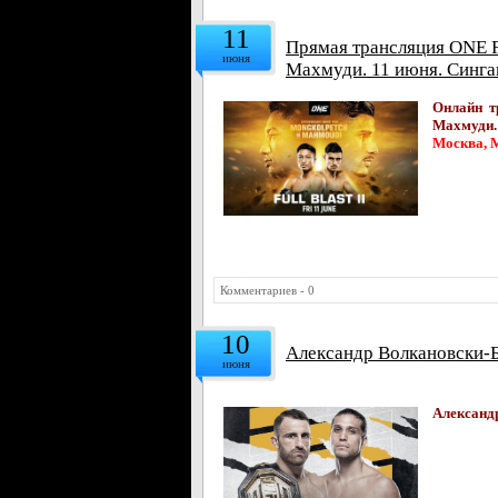
11
Прямая трансляция ONE 
июня
Махмуди. 11 июня. Синг
Онлайн т
Махмуди.
Москва, М
Комментариев - 0
10
Александр Волкановски-Б
июня
Александ