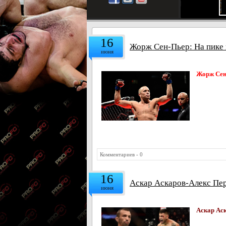
16
Жорж Сен-Пьер: На пике 
июня
Жорж Сен
Комментариев - 0
16
Аскар Аскаров-Алекс Пер
июня
Аскар Ас