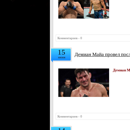
Комментариев - 0
15
Демиан Майа провел посл
июня
Демиан М
Комментариев - 0