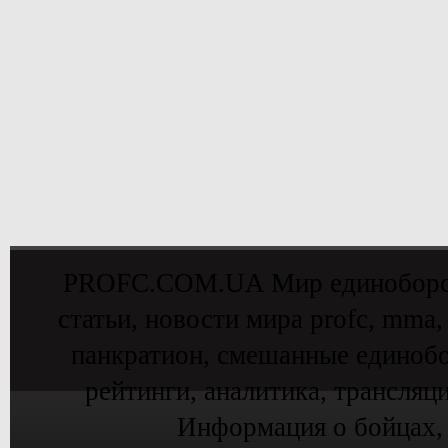
PROFC.COM.UA Мир единоборств 
статьи, новости мира profc, mma,
панкратион, смешанные единобо
рейтинги, аналитика, трансляц
Информация о бойцах,