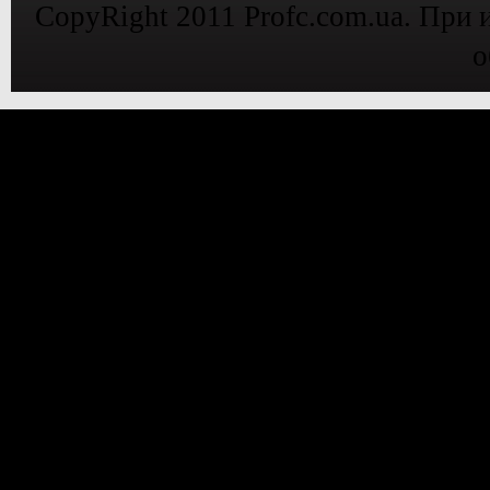
CopyRight 2011 Profc.com.ua. При 
о