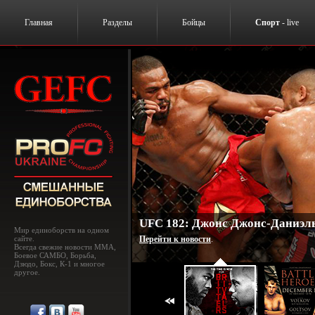
Главная
Разделы
Бойцы
Спорт
- live
UFC 182: Джонс Джонс-Даниэль
Мир единоборств на одном
сайте.
Перейти к новости
.
Всегда свежие новости MMA,
Боевое САМБО, Борьба,
Дзюдо, Бокс, К-1 и многое
другое.