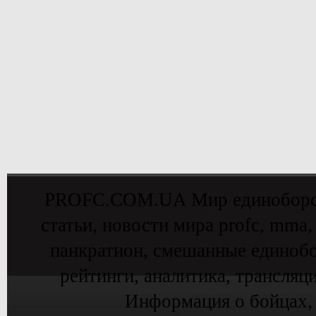
PROFC.COM.UA Мир единоборств 
статьи, новости мира profc, mma,
панкратион, смешанные единобо
рейтинги, аналитика, трансляц
Информация о бойцах,