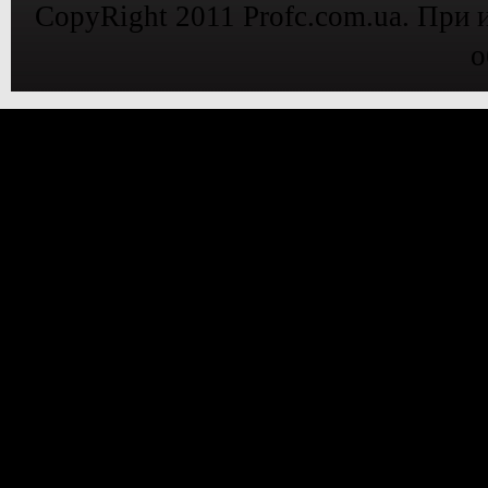
CopyRight 2011 Profc.com.ua. При 
о