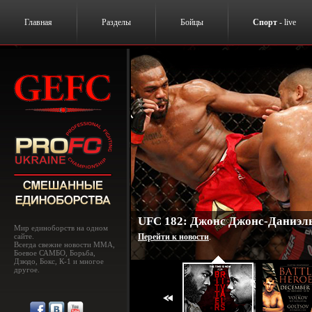
Главная
Разделы
Бойцы
Спорт
- live
UFC 182: Джонс Джонс-Даниэль
Мир единоборств на одном
сайте.
Перейти к новости
.
Всегда свежие новости MMA,
Боевое САМБО, Борьба,
Дзюдо, Бокс, К-1 и многое
другое.