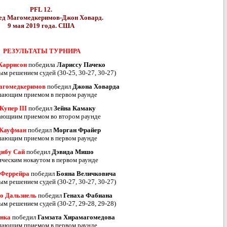
PFL 12.
д Магомедкеримов-Джон Ховард.
9 мая 2019 года. США
РЕЗУЛЬТАТЫ ТУРНИРА
Харрисон
победила
Лариссу Пачеко
ым решением судей (30-25, 30-27, 30-27)
агомедкеримов
победил
Джона Ховарда
ающим приемом в первом раунде
Купер III
победил
Зейна Камаку
ющиим приемом во втором раунде
 Кауфман
победил
Морган Фрайер
ающим приемом в первом раунде
ибу Сай
победил
Дэвида Мишо
ическим нокаутом в первом раунде
 Феррейра
победил
Бояна Величковича
ым решением судей (30-27, 30-27, 30-27)
о Дальзиель
победил
Генаха Фабиана
ым решением судей (30-27, 29-28, 29-28)
нка
победил
Гамзата Хирамагомедова
ающим приемом в первом раунде