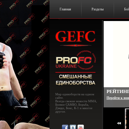
Главная
Разделы
Бо
UFC 182:
Мир единоборств на одном
сайте.
Перейти к нов
Всегда свежие новости MMA,
Боевое САМБО, Борьба,
Дзюдо, Бокс, К-1 и многое
другое.