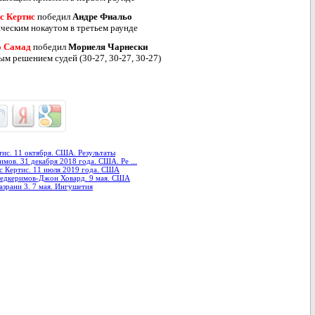
с Кертис
победил
Андре Фиальо
ческим нокаутом в третьем раунде
о Самад
победил
Мориеля Чарнески
ым решением судей (30-27, 30-27, 30-27)
ис. 11 октября. США. Результаты
мов. 31 декабря 2018 года. США. Ре ...
 Кертис. 11 июля 2019 года. США
медкеримов-Джон Ховард. 9 мая. США
азрани 3. 7 мая. Ингушетия