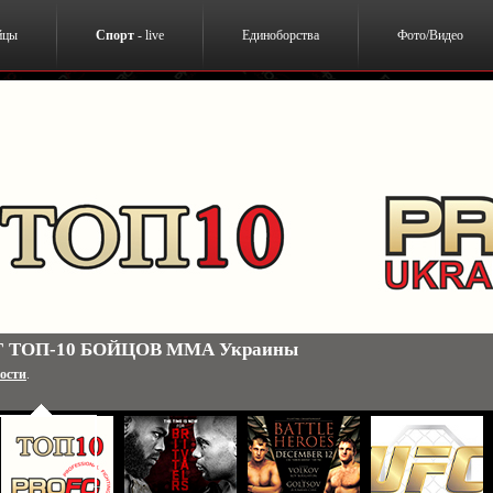
йцы
Спорт
- live
Единоборства
Фото/Видео
 Джонс Джонс-Даниэль Кормье. 3 января. США. Результа
ости
.