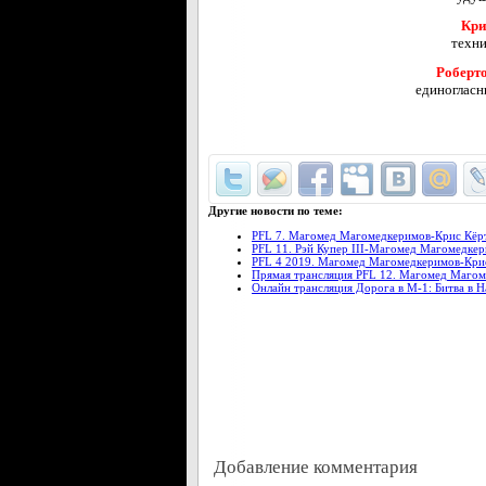
Кри
техни
Роберт
единогласн
Другие новости по теме:
PFL 7. Магомед Магомедкеримов-Крис Кёрт
PFL 11. Рэй Купер III-Магомед Магомедкери
PFL 4 2019. Магомед Магомедкеримов-Крис
Прямая трансляция PFL 12. Магомед Маго
Онлайн трансляция Дорога в М-1: Битва в Н
Добавление комментария