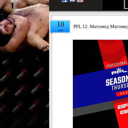
10
PFL 12. Магомед Магомед
мая