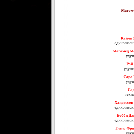
Магоме
Кайла 
единогласн
Магомед М
удуш
Рэй 
удуша
Сара
удуш
Сад
техн
Хандессон
единогласн
Бобби Дж
единогласн
Глачо Фра
удуш