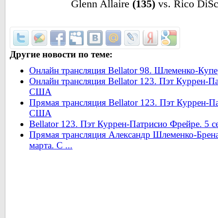
Glenn Allaire
(135)
vs. Rico DiSc
Другие новости по теме:
Онлайн трансляция Bellator 98. Шлеменко-Куп
Онлайн трансляция Bellator 123. Пэт Куррен-П
США
Прямая трансляция Bellator 123. Пэт Куррен-П
США
Bellator 123. Пэт Куррен-Патрисио Фрейре. 5
Прямая трансляция Александр Шлеменко-Бренан 
марта. С ...