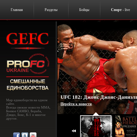
Главная
Разделы
Бойцы
Спорт
- live
UFC 182: Джонс Джонс-Даниэль
Мир единоборств на одном
сайте.
Перейти к новости
.
Всегда свежие новости MMA,
Боевое САМБО, Борьба,
Дзюдо, Бокс, К-1 и многое
другое.