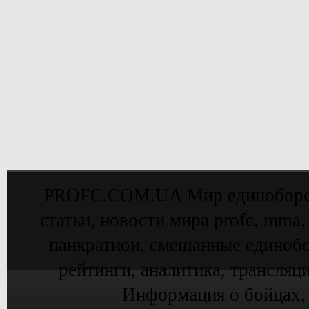
PROFC.COM.UA Мир единоборств 
статьи, новости мира profc, mma,
панкратион, смешанные единобо
рейтинги, аналитика, трансляц
Информация о бойцах,