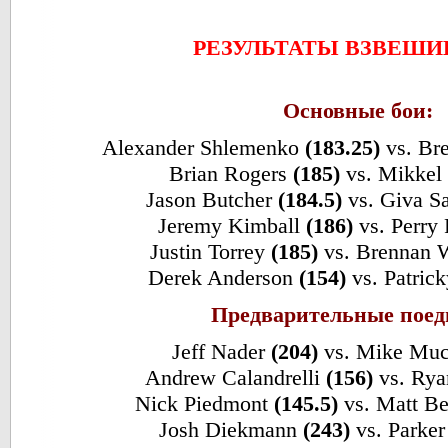
РЕЗУЛЬТАТЫ ВЗВЕШИ
Основные бои:
Alexander Shlemenko
(183.25)
vs. Bre
Brian Rogers
(185)
vs. Mikkel
Jason Butcher
(184.5)
vs. Giva S
Jeremy Kimball
(186)
vs. Perry
Justin Torrey
(185)
vs. Brennan
Derek Anderson
(154)
vs. Patrick
Предварительные поед
Jeff Nader
(204)
vs. Mike Muci
Andrew Calandrelli
(156)
vs. Ry
Nick Piedmont
(145.5)
vs. Matt B
Josh Diekmann
(243)
vs. Parker