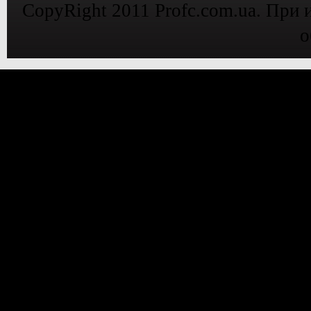
CopyRight 2011 Profc.com.ua. При 
о