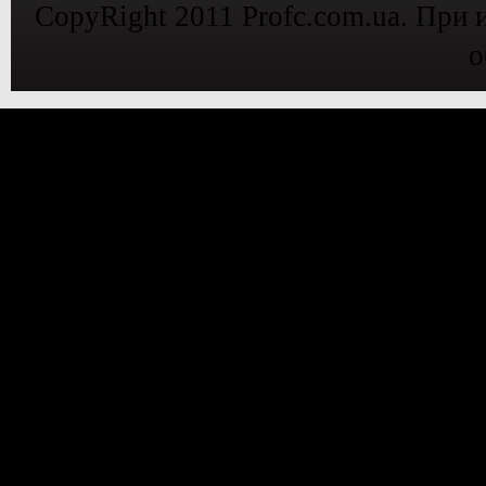
CopyRight 2011 Profc.com.ua. При 
о