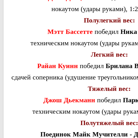
нокаутом (удары руками), 1:2
Полулегкий вес:
Мэтт Бассетте
победил
Ника
техническим нокаутом (удары руками
Легкий вес:
Райан Куинн
победил
Брилана 
сдачей соперника (удушение треугольником
Тяжелый вес:
Джош Дьекманн
победил
Парк
техническим нокаутом (удары руками
Полутяжелый вес
Поединок Майк Мучителли - 