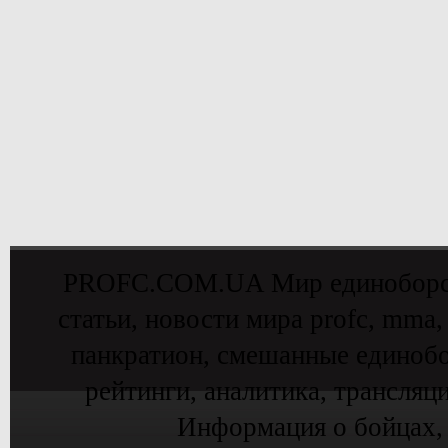
PROFC.COM.UA Мир единоборств 
статьи, новости мира profc, mma,
панкратион, смешанные единобо
рейтинги, аналитика, трансляц
Информация о бойцах,