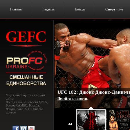
Главная
Разделы
Бойцы
Спорт
- live
UFC 182: Джонс Джонс-Даниэль
Мир единоборств на одном
сайте.
Перейти к новости
.
Всегда свежие новости MMA,
Боевое САМБО, Борьба,
Дзюдо, Бокс, К-1 и многое
другое.