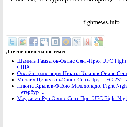
fightnews.info
Другие новости по теме:
Шамиль Гамзатов-Овинс Сент-Прю. UFC Fight N
США
Онлайн трансляция Никита Крылов-Овинс Сен
Михаил Циркунов-Овинс Сент-Пру. UFC 235. 
Никита Крылов-Фабио Мальдонадо. Fight Nights
Петербур ...
Маурисио Руа-Овинс Сент-Пре. UFC Fight Nigh