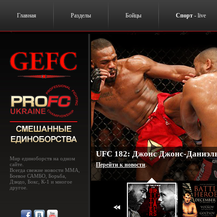
Главная
Разделы
Бойцы
Спорт
- live
UFC 182: Джонс Джонс-Даниэль
Мир единоборств на одном
сайте.
Перейти к новости
.
Всегда свежие новости MMA,
Боевое САМБО, Борьба,
Дзюдо, Бокс, К-1 и многое
другое.