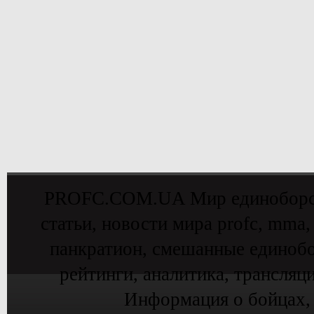
PROFC.COM.UA Мир единоборств 
статьи, новости мира profc, mma,
панкратион, смешанные единобо
рейтинги, аналитика, трансляц
Информация о бойцах,