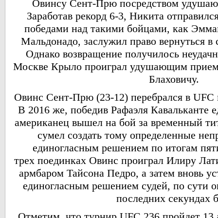
Овинсу Сент-Прю посредством удушаю
Заработав рекорд 6-3, Никита отправился
победами над такими бойцами, как Эмм
Мальдонадо, заслужил право вернуться в
Однако возвращение получилось неудач
Москве Крыло проиграл удушающим приемо
Блаховичу.
Овинс Сент-Прю (23-12) перебрался в UFC из
В 2016 же, победив Рафаэля Кавальканте 
американец вышел на бой за временный т
сумел создать тому определенные неп
единогласным решением по итогам пяти
трех поединках Овинс проиграл Илиру Лат
армбаром Тайсона Педро, а затем вновь у
единогласным решением судей, по сути о
последних секундах б
Отметим, что турнир UFC 236 пройдет 13 