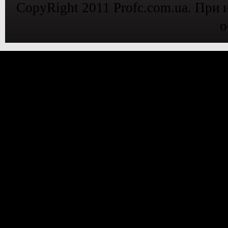
CopyRight 2011 Profc.com.ua. При 
о