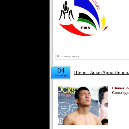
Комментариев - 0
04
Шинья Аоки-Арно Лепон. O
сентября
Шинья Ао
Сингапур