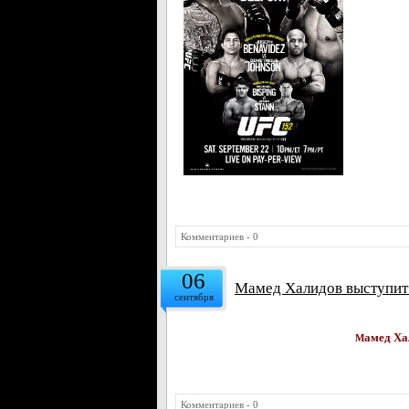
Комментариев - 0
06
Мамед Халидов выступит в
сентября
амед Ха
М
Комментариев - 0