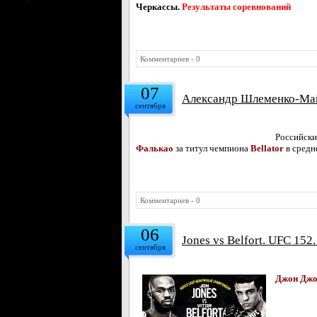
Черкассы.
Результаты соревнований
Комментариев - 0
07
Александр Шлеменко-Майк
сентября
Российск
Фалькао
за титул чемпиона
Bellator
в средн
Комментариев - 0
06
Jones vs Belfort. UFC 152
сентября
Джон
Джо