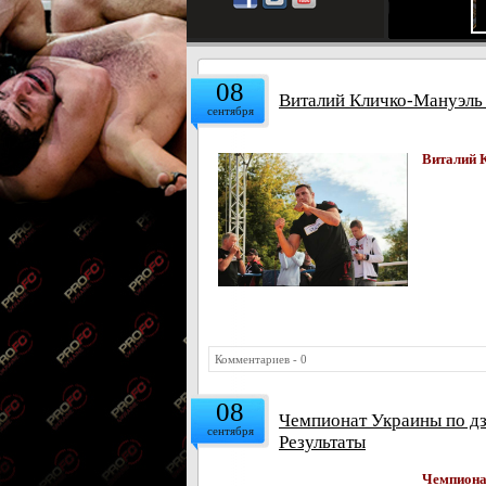
08
Виталий Кличко-Мануэль 
сентября
Виталий 
Комментариев - 0
08
Чемпионат Украины по дз
сентября
Результаты
Чемпиона