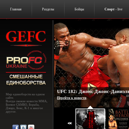
Главная
Разделы
Бойцы
Спорт
- live
UFC 182: Джонс Джонс-Даниэль
Мир единоборств на одном
сайте.
Перейти к новости
.
Всегда свежие новости MMA,
Боевое САМБО, Борьба,
Дзюдо, Бокс, К-1 и многое
другое.