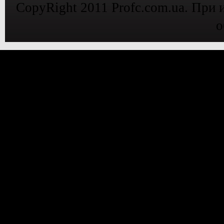
CopyRight 2011 Profc.com.ua. При 
о