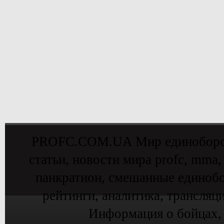
PROFC.COM.UA Мир единоборств 
статьи, новости мира profc, mma,
панкратион, смешанные единобо
рейтинги, аналитика, трансляц
Информация о бойцах,