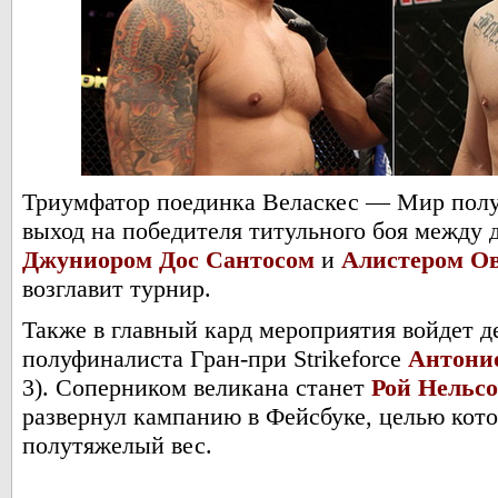
Триумфатор поединка Веласкес — Мир пол
выход на победителя титульного боя межд
Джуниором Дос Сантосом
и
Алистером О
возглавит турнир.
Также в главный кард мероприятия войдет 
полуфиналиста Гран-при Strikeforce
Антони
3). Соперником великана станет
Рой Нельс
развернул кампанию в Фейсбуке, целью кото
полутяжелый вес.