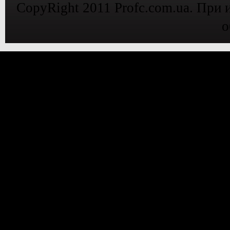
CopyRight 2011 Profc.com.ua. При 
о