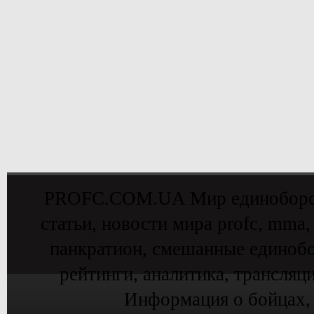
PROFC.COM.UA Мир единоборств 
статьи, новости мира profc, mma,
панкратион, смешанные единобо
рейтинги, аналитика, трансляц
Информация о бойцах,