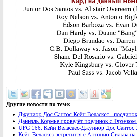
Кард на данный мом
Junior Dos Santos vs. Alistair Overeem (
Roy Nelson vs. Antonio Bigf
Edson Barboza vs. Evan 
Dan Hardy vs. Duane "Bang
Diego Brandao vs. Darren
C.B. Dollaway vs. Jason "May
Shane Del Rosario vs. Gabri
Kyle Kingsbury vs. Glover 
Paul Sass vs. Jacob Vol
Другие новости по теме:
Джуниор Дос Сантос-Кейн Веласкес - поединок
Даниэль Кормье проведёт поединок с Фрэнком 
UFC 166. Кейн Веласкес-Джуниор Дос Сантос 
Кейн Веласкез встретится с Антонио Сильва н