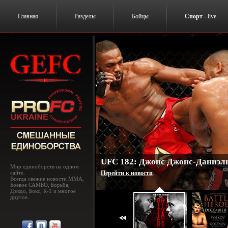
Главная
Разделы
Бойцы
Спорт
- live
UFC 182: Джонс Джонс-Даниэль
Мир единоборств на одном
сайте.
Перейти к новости
.
Всегда свежие новости MMA,
Боевое САМБО, Борьба,
Дзюдо, Бокс, К-1 и многое
другое.