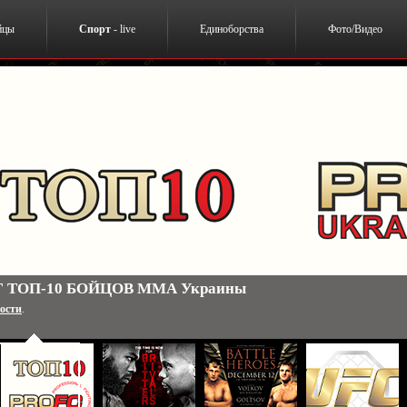
йцы
Спорт
- live
Единоборства
Фото/Видео
 ТОП-10 БОЙЦОВ ММА Украины
ости
.