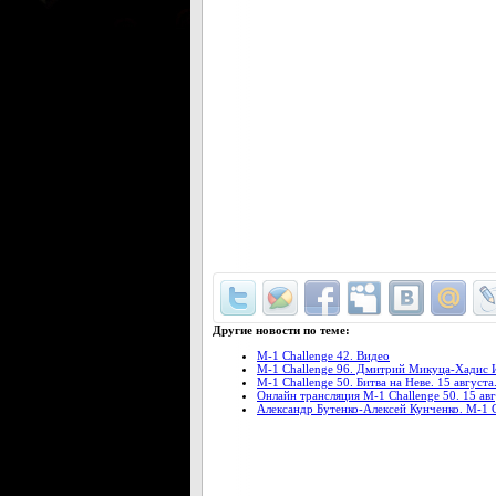
Другие новости по теме:
M-1 Challenge 42. Видео
M-1 Challenge 96. Дмитрий Микуца-Хадис Иб
M-1 Challenge 50. Битва на Неве. 15 август
Онлайн трансляция М-1 Challenge 50. 15 ав
Александр Бутенко-Алексей Кунченко. M-1 Ch