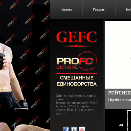
Главная
Разделы
Бо
РЕЙТИНГ
Мир единоборств на одном
сайте.
Перейти к нов
Всегда свежие новости MMA,
Боевое САМБО, Борьба,
Дзюдо, Бокс, К-1 и многое
другое.