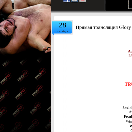
28
Прямая трансляция Glory
октября
Ар
2
ТР
Light
A
Feat
Win
W