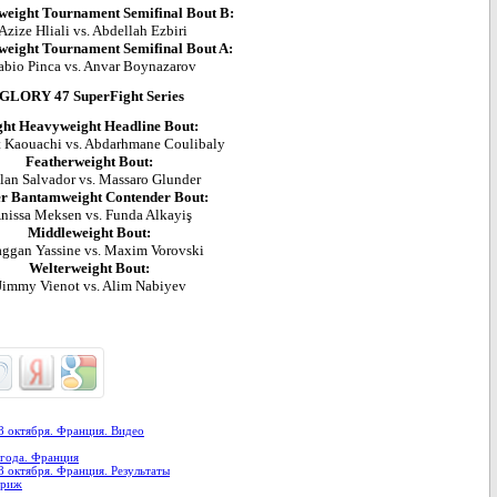
weight Tournament Semifinal Bout B:
Azize Hliali vs. Abdellah Ezbiri
weight Tournament Semifinal Bout A:
bio Pinca vs. Anvar Boynazarov
GLORY 47 SuperFight Series
ght Heavyweight Headline Bout:
t Kaouachi vs. Abdarhmane Coulibaly
Featherweight Bout:
lan Salvador vs. Massaro Glunder
r Bantamweight Contender Bout:
nissa Meksen vs. Funda Alkayiş
Middleweight Bout:
ggan Yassine vs. Maxim Vorovski
Welterweight Bout:
Jimmy Vienot vs. Alim Nabiyev
8 октября. Франция. Видео
 года. Франция
8 октября. Франция. Результаты
ариж