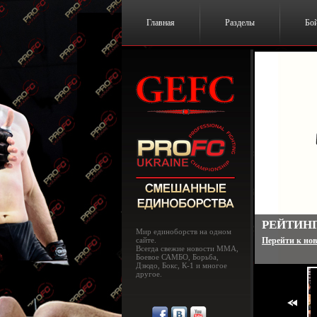
Главная
Разделы
Бо
UFC 182:
Мир единоборств на одном
сайте.
Перейти к нов
Всегда свежие новости MMA,
Боевое САМБО, Борьба,
Дзюдо, Бокс, К-1 и многое
другое.