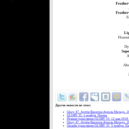
Feather
Feather
Fa
Li
Floren
Dy
Supe
A
Aha
Другие новости по теме:
Glory 47. Артём Вахитов-Ариэль Мачадо. 2
GLORY 35. 5 ноября. Париж
Прямая трансляция GLORY 53. 12 мая 2018
Glory 47. Артём Вахитов-Ариэль Мачадо. 2
Онлайн трансляция GLORY 35. 5 ноября. П