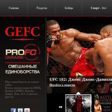
Главная
Разделы
Бойцы
Спорт
- live
UFC 182: Джонс Джонс-Даниэль
Мир единоборств на одном
сайте.
Перейти к новости
.
Всегда свежие новости MMA,
Боевое САМБО, Борьба,
Дзюдо, Бокс, К-1 и многое
другое.