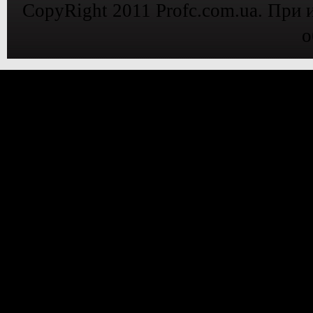
CopyRight 2011 Profc.com.ua. При 
о