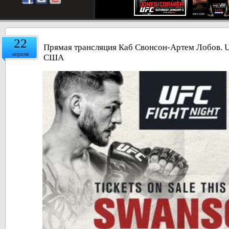
22
Прямая трансляция Каб Свонсон-Артем Лобов. UF
апреля
США