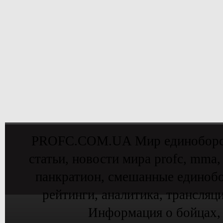
PROFC.COM.UA Мир единоборств 
статьи, новости мира profc, mma,
панкратион, смешанные единобо
рейтинги, аналитика, трансляц
Информация о бойцах,