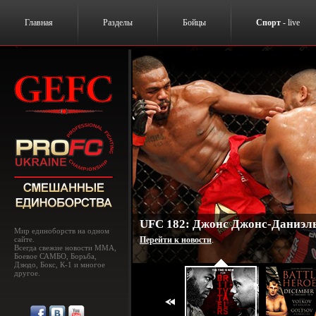
Главная
Разделы
Бойцы
Спорт
- live
UFC 182: Джонс Джонс-Даниэль
Мир единоборств на одном
сайте.
Перейти к новости
.
Всегда свежие новости MMA,
Боевое САМБО, Борьба,
Дзюдо, Бокс, К-1 и многое
другое.