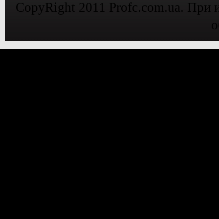
CopyRight 2011 Profc.com.ua. При 
о