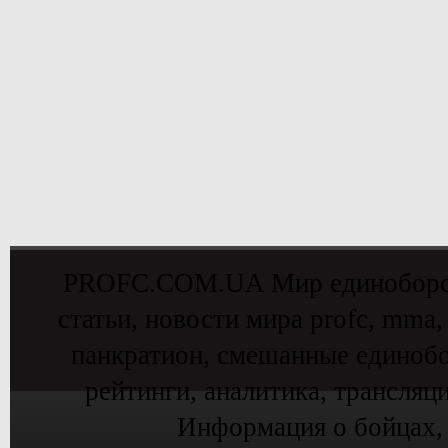
PROFC.COM.UA Мир единоборств 
статьи, новости мира profc, mma,
панкратион, смешанные единобо
рейтинги, аналитика, трансляц
Информация о бойцах,