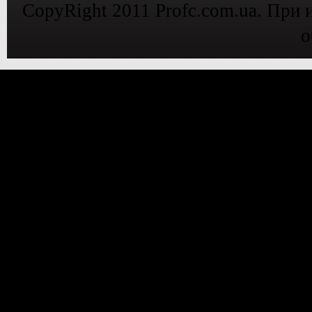
CopyRight 2011 Profc.com.ua. При 
о