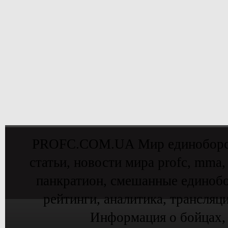
PROFC.COM.UA Мир единоборств 
статьи, новости мира profc, mma,
панкратион, смешанные единобо
рейтинги, аналитика, трансляц
Информация о бойцах,