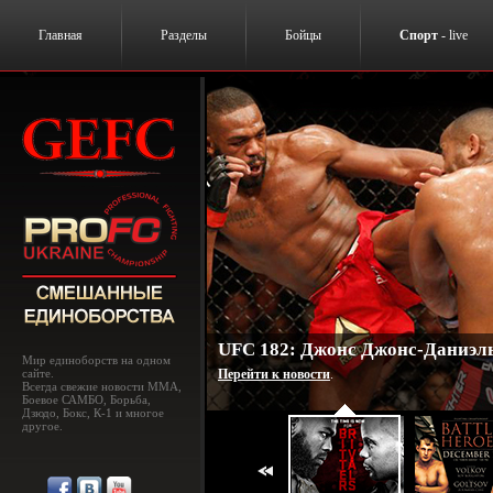
Главная
Разделы
Бойцы
Спорт
- live
UFC 182: Джонс Джонс-Даниэль
Мир единоборств на одном
сайте.
Перейти к новости
.
Всегда свежие новости MMA,
Боевое САМБО, Борьба,
Дзюдо, Бокс, К-1 и многое
другое.