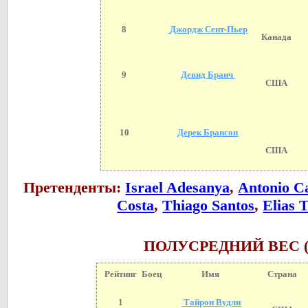
8
Джордж Сент-Пьер
Канада
9
Девид Бранч
США
10
Дерек Брансон
США
Претенденты:
Israel Adesanya
,
Antonio Ca
Costa
,
Thiago Santos
,
Elias 
ПОЛУСРЕДНИЙ ВЕС (7
Рейтинг
Боец
Имя
Страна
1
Тайрон Вудли