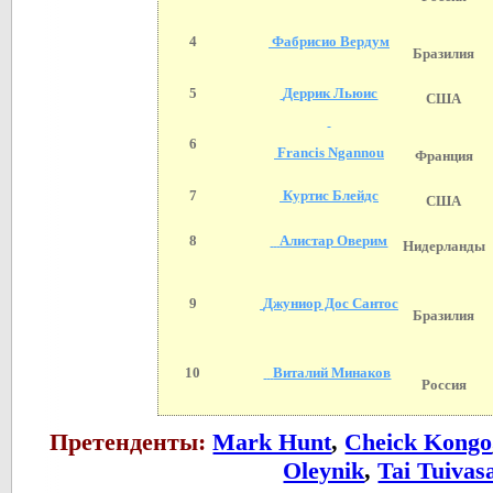
4
Фабрисио Вердум
Бразилия
5
Деррик Льюис
США
6
Francis Ngannou
Франция
7
Куртис Блейдс
США
8
Алистар Оверим
Нидерланды
9
Джуниор Дос Сантос
Бразилия
10
Виталий Минаков
Россия
Претенденты:
Mark Hunt
,
Cheick Kongo
Oleynik
,
Tai Tuivas