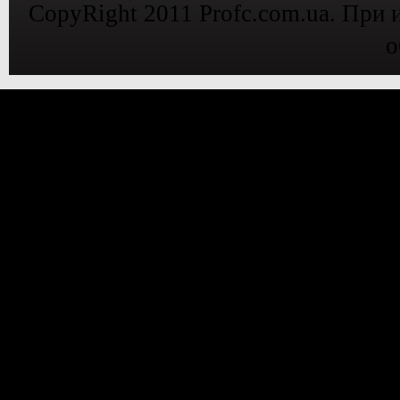
CopyRight 2011 Profc.com.ua. При 
о