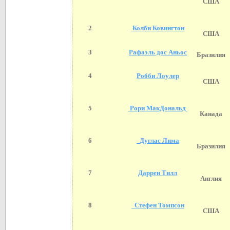
США
2
Колби Ковингтон
США
3
Рафаэль дос Аньос
Бразилия
4
Робби Лоулер
США
5
Рори МакДональд
Канада
6
Дуглас Лима
Бразилия
7
Даррен Тилл
Англия
8
Стефен Томпсон
США