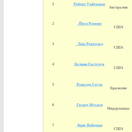
1
Роберт Уайттакер
Австралия
2
Йоел Ромеро
США
3
Люк Рокхольд
США
4
Келвин Гастелум
США
5
Роналдо Соуза
Бразилия
6
Гегард Мусаси
Нидерланды
7
Крис Вейдман
США