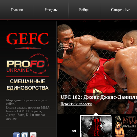
Главная
Разделы
Бойцы
Спорт
- live
UFC 182: Джонс Джонс-Даниэль
Мир единоборств на одном
сайте.
Перейти к новости
.
Всегда свежие новости MMA,
Боевое САМБО, Борьба,
Дзюдо, Бокс, К-1 и многое
другое.