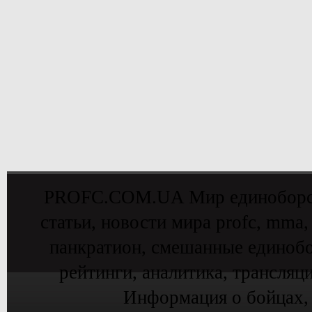
PROFC.COM.UA Мир единоборств 
статьи, новости мира profc, mma,
панкратион, смешанные единобо
рейтинги, аналитика, трансляц
Информация о бойцах,