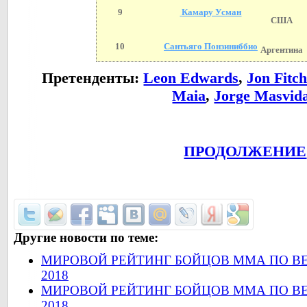
9
Камару Усман
США
10
Сантьяго Понзиниббио
Аргентина
Претенденты:
Leon Edwards
,
Jon Fitc
Maia
,
Jorge Masvid
ПРОДОЛЖЕНИЕ
Другие новости по теме:
МИРОВОЙ РЕЙТИНГ БОЙЦОВ ММА ПО ВЕ
2018
МИРОВОЙ РЕЙТИНГ БОЙЦОВ ММА ПО В
2018