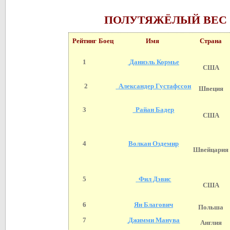
ПОЛУТЯЖЁЛЫЙ ВЕС (9
Рейтинг
Боец
Имя
Страна
1
Даниэль Кормье
США
2
Александер Густафссон
Швеция
3
Райан Бадер
США
4
Волкан Оздемир
Швейцария
5
Фил Дэвис
США
6
Ян Благович
Польша
7
Джимми Манува
Англия