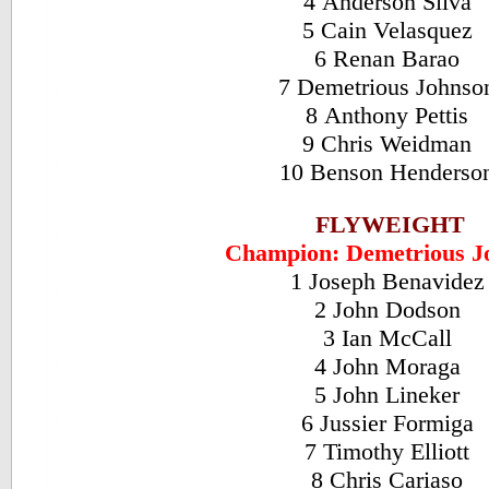
4 Anderson Silva
5 Cain Velasquez
6 Renan Barao
7 Demetrious Johns
8 Anthony Pettis
9 Chris Weidman
10 Benson Henders
FLYWEIGHT
Champion: Demetrious J
1 Joseph Benavide
2 John Dodson
3 Ian McCall
4 John Moraga
5 John Lineker
6 Jussier Formiga
7 Timothy Elliott
8 Chris Cariaso