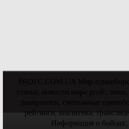
PROFC.COM.UA Мир единоборств 
статьи, новости мира profc, mma,
панкратион, смешанные единобо
рейтинги, аналитика, трансляц
Информация о бойцах,