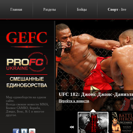
Главная
Разделы
Бойцы
Спорт
- live
UFC 182: Джонс Джонс-Даниэль
Мир единоборств на одном
сайте.
Перейти к новости
.
Всегда свежие новости MMA,
Боевое САМБО, Борьба,
Дзюдо, Бокс, К-1 и многое
другое.