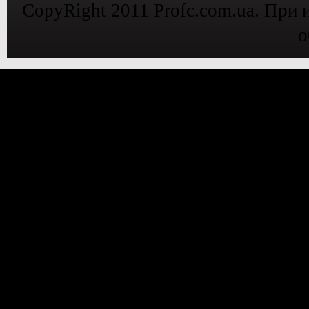
CopyRight 2011 Profc.com.ua. При 
о