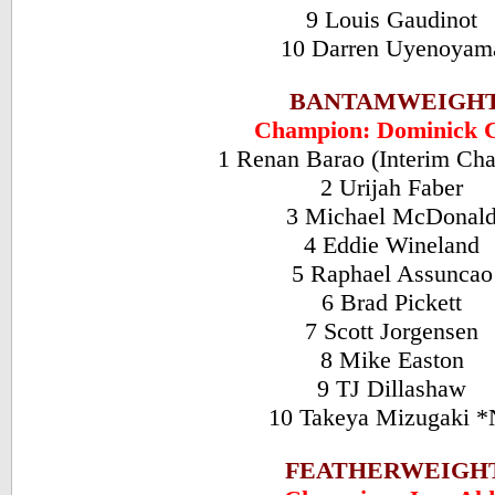
9 Louis Gaudinot
10 Darren Uyenoya
BANTAMWEIGH
Champion: Dominick 
1 Renan Barao (Interim C
2 Urijah Faber
3 Michael McDonal
4 Eddie Wineland
5 Raphael Assunca
6 Brad Pickett
7 Scott Jorgensen
8 Mike Easton
9 TJ Dillashaw
10 Takeya Mizugaki 
FEATHERWEIGH