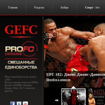
Главная
Разделы
Бойцы
Спорт
- live
UFC 182: Джонс Джонс-Даниэль
Мир единоборств на одном
сайте.
Перейти к новости
.
Всегда свежие новости MMA,
Боевое САМБО, Борьба,
Дзюдо, Бокс, К-1 и многое
другое.