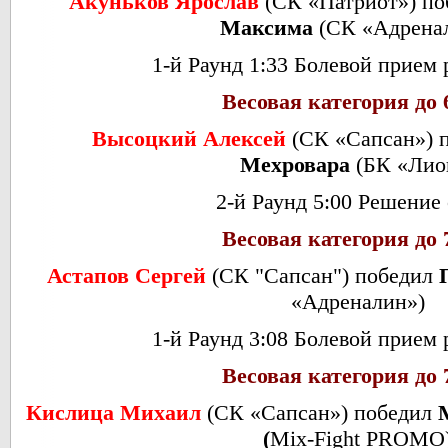
Акуньков Ярослав
(СК «Патриот») п
Максима
(СК «Адрена
1-й Раунд 1:33 Болевой прием 
Весовая категория до 
Высоцкий Алексей
(СК «Сапсан») 
Мехровара
(БК «Лио
2-й Раунд 5:00 Решение
Весовая категория до 
Астапов Сергей
(СК "Сапсан") победил
«Адреналин»)
1-й Раунд 3:08 Болевой прием 
Весовая категория до 
Кислица Михаил
(СК «Сапсан») победил
(
Mix-Fight PROMO