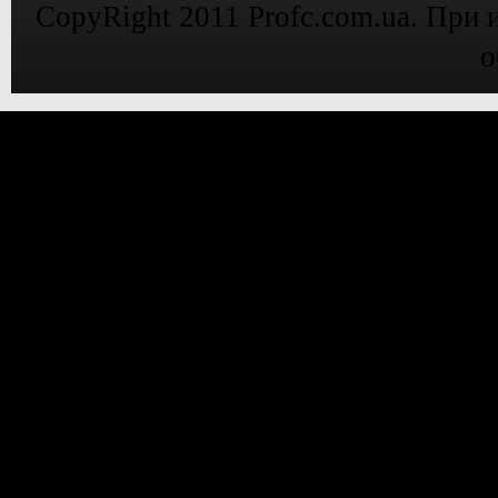
CopyRight 2011 Profc.com.ua. При 
о