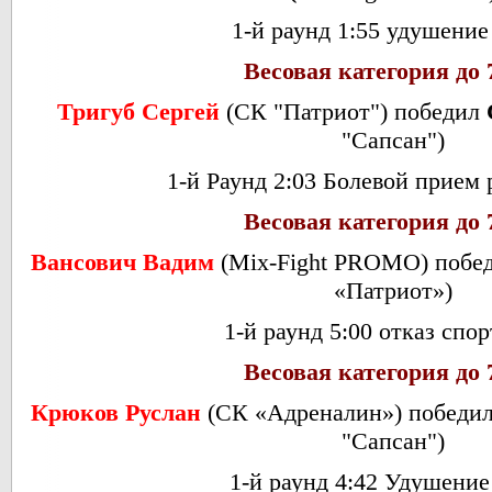
1-й раунд 1:55 удушение
Весовая категория до 
Тригуб Сергей
(СК "Патриот") победил
"Сапсан")
1-й Раунд 2:03 Болевой прием 
Весовая категория до 
Вансович Вадим
(Mix-Fight PROMO) побе
«Патриот»)
1-й раунд 5:00 отказ спо
Весовая категория до 
Крюков Руслан
(
СК «Адреналин») победи
"Сапсан")
1-й раунд 4:42 Удушение