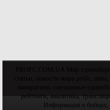
PROFC.COM.UA Мир единоборств 
статьи, новости мира profc, mma,
панкратион, смешанные единобо
рейтинги, аналитика, трансляц
Информация о бойцах,