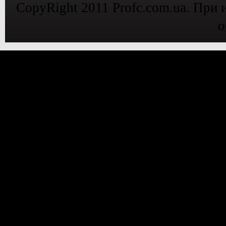
CopyRight 2011 Profc.com.ua. При 
о