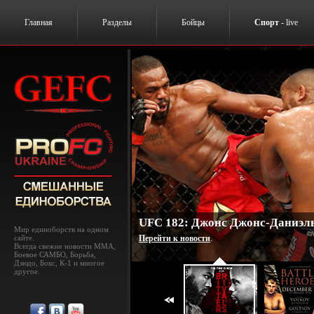
Главная
Разделы
Бойцы
Спорт
- live
UFC 182: Джонс Джонс-Даниэль
Мир единоборств на одном
сайте.
Перейти к новости
.
Всегда свежие новости MMA,
Боевое САМБО, Борьба,
Дзюдо, Бокс, К-1 и многое
другое.