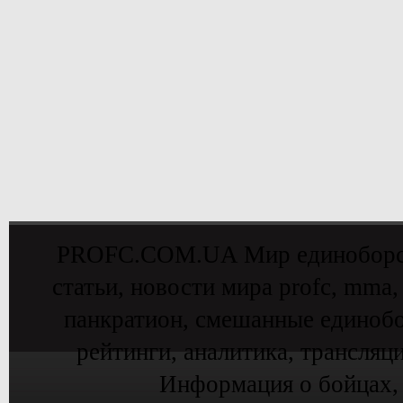
PROFC.COM.UA Мир единоборств 
статьи, новости мира profc, mma,
панкратион, смешанные единобо
рейтинги, аналитика, трансляц
Информация о бойцах,