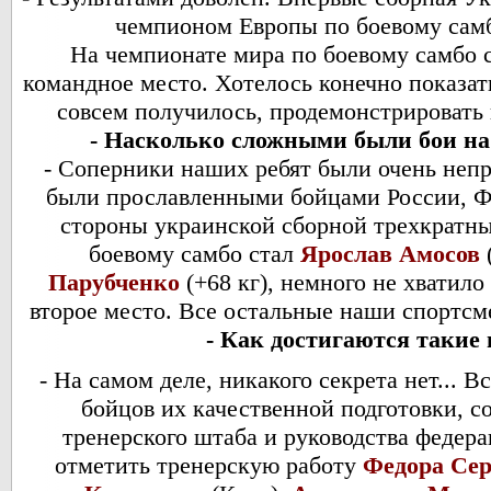
чемпионом Европы по боевому сам
На чемпионате мира по боевому самбо с
командное место. Хотелось конечно показат
совсем получилось, продемонстрировать 
- Насколько сложными были бои на
- Соперники наших ребят были очень неп
были прославленными бойцами России, Ф
стороны украинской сборной трехкратн
боевому самбо стал
Ярослав Амосов
(
Парубченко
(+68 кг), немного не хватило
второе место. Все остальные наши спортсм
- Как достигаются такие
- На самом деле, никакого секрета нет... В
бойцов их качественной подготовки, с
тренерского штаба и руководства федера
отметить тренерскую работу
Федора Се