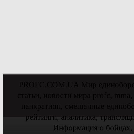
PROFC.COM.UA Мир единоборств 
статьи, новости мира profc, mma,
панкратион, смешанные единобо
рейтинги, аналитика, трансляц
Информация о бойцах,