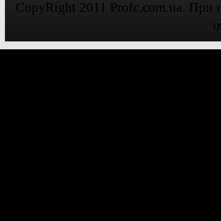
CopyRight 2011 Profc.com.ua. При 
о