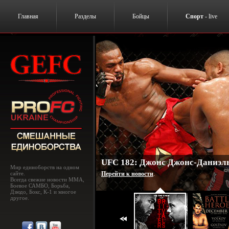
Главная
Разделы
Бойцы
Спорт
- live
UFC 182: Джонс Джонс-Даниэль
Мир единоборств на одном
сайте.
Перейти к новости
.
Всегда свежие новости MMA,
Боевое САМБО, Борьба,
Дзюдо, Бокс, К-1 и многое
другое.