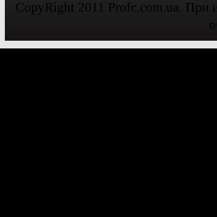
CopyRight 2011 Profc.com.ua. При 
о