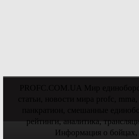
PROFC.COM.UA Мир единоборств 
статьи, новости мира profc, mma,
панкратион, смешанные единобо
рейтинги, аналитика, трансляц
Информация о бойцах,