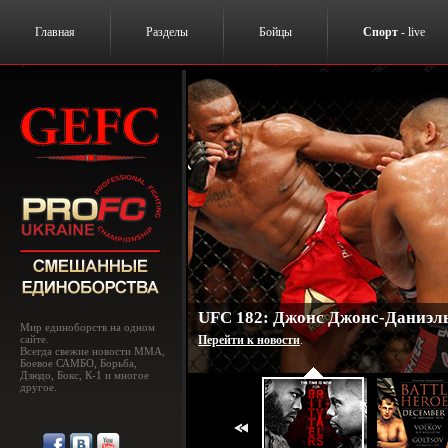
Главная
Разделы
Бойцы
Спорт
- live
UFC 182: Джонс Джонс-Даниэль
Мир единоборств на одном
сайте.
Перейти к новости
.
Всегда свежие новости MMA,
Боевое САМБО, Борьба,
Дзюдо, Бокс, К-1 и многое
другое.