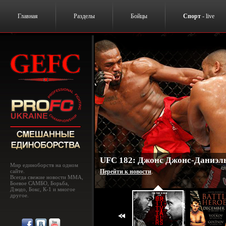
Главная
Разделы
Бойцы
Спорт
- live
UFC 182: Джонс Джонс-Даниэль
Мир единоборств на одном
сайте.
Перейти к новости
.
Всегда свежие новости MMA,
Боевое САМБО, Борьба,
Дзюдо, Бокс, К-1 и многое
другое.