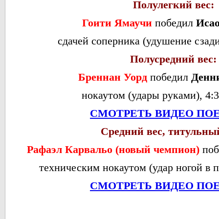
Полулегкий вес:
Гоити Ямаучи
победил
Иса
сдачей соперника (удушение сзади)
Полусредний вес:
Бреннан Уорд
победил
Денн
нокаутом (удары руками), 4:3
СМОТРЕТЬ ВИДЕО ПО
Средний вес, титульны
Рафаэл Карвальо (новый чемпион)
поб
техническим нокаутом (удар ногой в пе
СМОТРЕТЬ ВИДЕО ПО