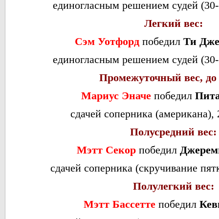
единогласным решением судей (30-27
Легкий вес:
Сэм Уотфорд
победил
Ти Дже
единогласным решением судей (30-27
Промежуточный вес, до 
Мариус Эначе
победил
Пита
сдачей соперника (американа), 2
Полусредний вес:
Мэтт Секор
победил
Джерем
сдачей соперника (скручивание пятки
Полулегкий вес:
Мэтт Бассетте
победил
Кев