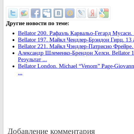
Другие новости по теме:
Bellator 200. Рафаэль Карвальо-Гегард Мусаси.
Bellator 197. Майкл Чендлер-Брэндон Гирц. 13
Bellator 221. Майкл Чэндлер-Патрисио Фрейре.
Александр Шлеменко-Брендон Хелси. Bellator 
Результат ...
Bellator London. Michael “Venom” Page-Giovann
...
Добавление комментария