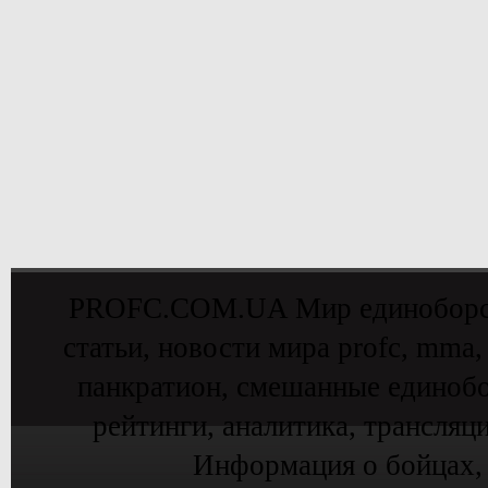
PROFC.COM.UA Мир единоборств 
статьи, новости мира profc, mma,
панкратион, смешанные единобо
рейтинги, аналитика, трансляц
Информация о бойцах,