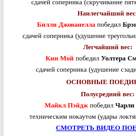
сдачей соперника (скручивание пятки
Наилегчайший вес
Билли Джованелла
победил
Брэ
сдачей соперника (удушение треугольни
Легчайший вес:
Кин Мой
победил
Уолтера С
сдачей соперника (удушение сзади)
ОСНОВНЫЕ ПОЕДИ
Полусредний вес:
Майкл Пэйдж
победил
Чарли
техническим нокаутом (удары локтям
СМОТРЕТЬ ВИДЕО ПО