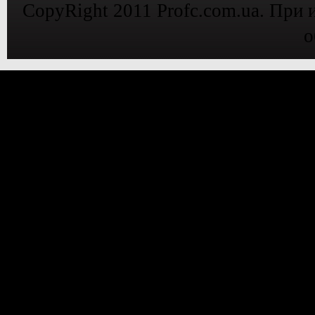
CopyRight 2011 Profc.com.ua. При 
о