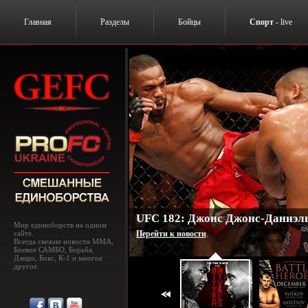
Главная
Разделы
Бойцы
Спорт
- live
UFC 182: Джонс Джонс-Даниэль
Мир единоборств на одном
сайте.
Перейти к новости
.
Всегда свежие новости MMA,
Боевое САМБО, Борьба,
Дзюдо, Бокс, К-1 и многое
другое.