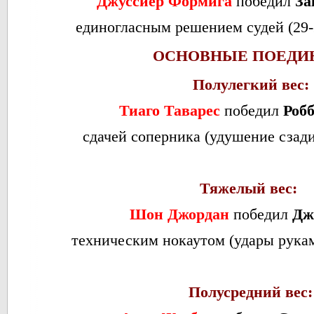
Джуссиер Формига
победил
За
единогласным решением судей (29-28
ОСНОВНЫЕ ПОЕДИ
Полулегкий вес:
Тиаго Таварес
победил
Роб
сдачей соперника (удушение сзади)
Тяжелый вес:
Шон Джордан
победил
Дж
техническим нокаутом (удары руками
Полусредний вес: