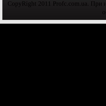
CopyRight 2011 Profc.com.ua. При 
о