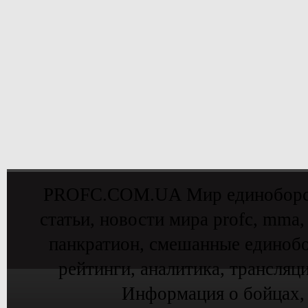
PROFC.COM.UA Мир единоборств 
статьи, новости мира profc, mma,
панкратион, смешанные единобо
рейтинги, аналитика, трансляц
Информация о бойцах,