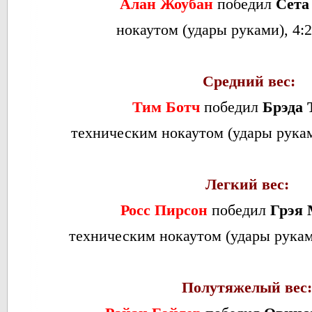
Алан Жоубан
победил
Сета
нокаутом (удары руками), 4:2
Средний вес:
Тим Ботч
победил
Брэда 
техническим нокаутом (удары руками
Легкий вес:
Росс Пирсон
победил
Грэя 
техническим нокаутом (удары руками)
Полутяжелый вес