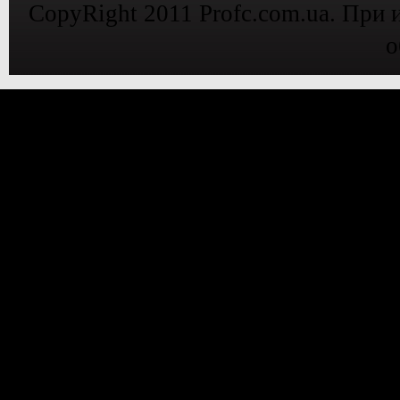
CopyRight 2011 Profc.com.ua. При 
о