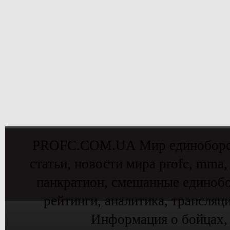
PROFC.COM.UA Мир единоборств 
статьи, новости мира profc, mma,
панкратион, смешанные единобо
рейтинги, аналитика, трансляц
Информация о бойцах,