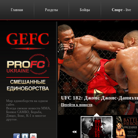
Главная
Разделы
Бойцы
Спорт
- live
UFC 182: Джонс Джонс-Даниэль
Мир единоборств на одном
сайте.
Перейти к новости
.
Всегда свежие новости MMA,
Боевое САМБО, Борьба,
Дзюдо, Бокс, К-1 и многое
другое.