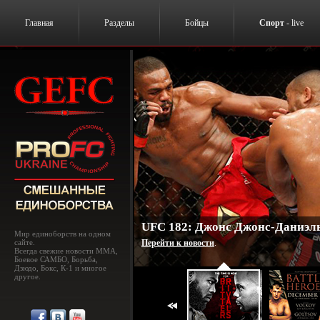
Главная
Разделы
Бойцы
Спорт
- live
UFC 182: Джонс Джонс-Даниэль
Мир единоборств на одном
сайте.
Перейти к новости
.
Всегда свежие новости MMA,
Боевое САМБО, Борьба,
Дзюдо, Бокс, К-1 и многое
другое.