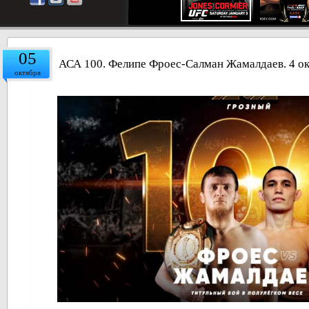
05
АСА 100. Фелипе Фроес-Салман Жамалдаев. 4 окт
октября