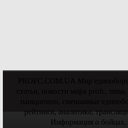
PROFC.COM.UA Мир единоборств 
статьи, новости мира profc, mma,
панкратион, смешанные единобо
рейтинги, аналитика, трансляц
Информация о бойцах,