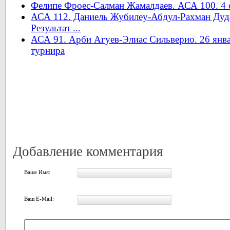
Фелипе Фроес-Салман Жамалдаев. АСА 100. 4 
АСА 112. Даниель Жубилеу-Абдул-Рахман Дуда
Результат ...
АСА 91. Арби Агуев-Элиас Сильверио. 26 янва
турнира
Добавление комментария
Ваше Имя:
Ваш E-Mail: