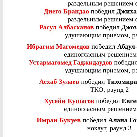
раздельным решением 
Диего Брандао
победил
Джиха
раздельным решением 
Расул Албасханов
победил
Джоз
удушающим приемом, ра
Ибрагим Магомедов
победил
Абдул
единогласным решением
Устармагомед Гаджидаудов
победи
удушающим приемом, ра
Асхаб Зулаев
победил
Тихомира
ТКО, раунд 2
Хусейн Кушагов
победил
Евге
единогласным решением
Имран Букуев
победил
Алана Го
нокаут, раунд 3