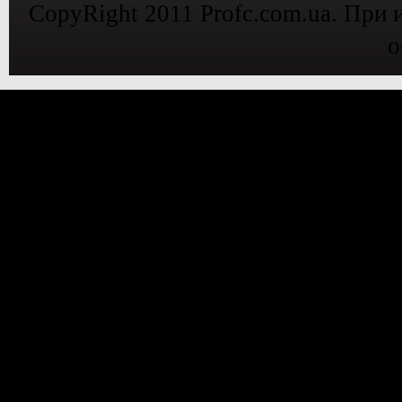
CopyRight 2011 Profc.com.ua. При 
о