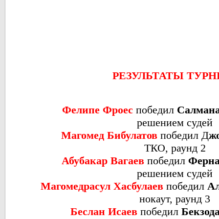
РЕЗУЛЬТАТЫ ТУРН
Фелипе Фроес
победил
Салман
решением судей
Магомед Бибулатов
победил
Д
ж
ТКО, раунд 2
Абубакар Вагаев
победил
Ферна
решением судей
Магомедрасул Хасбулаев
победил
Ал
нокаут, раунд 3
Беслан Исаев
победил
Бекзод