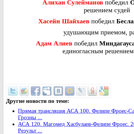
Алихан Сулейманов
победил
О
решением судей
Хасейн Шайхаев
победил
Бесла
удушающим приемом, ра
Адам Алиев
победил
Миндагаус
е
диногласным решением
Другие новости по теме:
Прямая трансляция АСА 100. Фелипе Фроес-Са
Грозны ...
АСА 120. Магомед Хасбулаев-Фелипе Фроес. 26
Результ ...