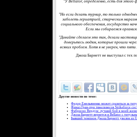
"У
Bellator, определенно, есть для этого
"Но если делать турнир, то только однодне
заболеть гериатрией, старческим маразм
социального обеспечения, государство на
Если мы собираемся организо
"Давайте сделаем это так, делали настоящ
доверьтесь людям, которые прошли чере
всяких проблем. Хотя я не уверен, что пят
Джош Барнетт не выступал с тех по
Другие новости по теме:
Федор Емельяненко может сразиться за тит
Финал Гран-при тяжеловесов Strikeforce со
Фабрисио Вердум: лучший бой в моей жизн
Джош Барнетт вернется в Bellator с титуль
Бывший чемпион Джош Барнетт уволен из 