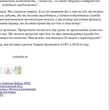
 финансовые возможности, - сказал он, - со своей стороны я открыт для
подобного предложения".
вный. Мы слишком старые. Если вы затянете нас в это на год, мы можем
ом, забыть, где мы должны находиться, а потом подключатся службы
чнет выплачивать нам неплохую пенсию, и мы вообще расхотим драться.
вать турнир, то должны провести все бои в один вечер".
ие мужчины. Прекратите нести всю эту хрень, не привлекайте комиссии,
з это. Мы можем провести три боя, по три пятиминутных раунда без
и минут достаточно. Нам нужно, как минимум 10 минут в первом раунде".
р, как заставил сдаться Андрея Арловского в UFC в 2016-м году.
valetudo.ru
ул чемпиона Bellator MMA
стоится весной 2012
и был с Фёдором Емельяненко
ным поединком
UFC