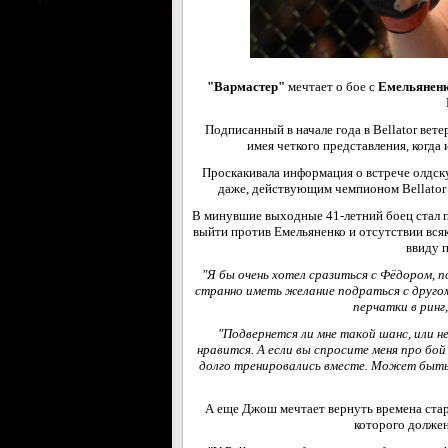
"Вармастер"
мечтает о бое с
Емельянен
Подписанный в начале года в Bellator вет
имея четкого представления, когда
Проскакивала информация о встрече олдск
даже, действующим чемпионом Bellato
В минувшие выходные 41-летний боец стал по
выйти против Емельяненко и отсутствии всяк
ввиду 
"Я бы очень хотел сразиться с Фёдором, п
странно иметь желание подраться с другом
перчатки в ринг
"Подвернется ли мне такой шанс, или н
нравится. А если вы спросите меня про бой
долго тренировались вместе. Может быть, 
А еще Джош мечтает вернуть времена стар
которого должен