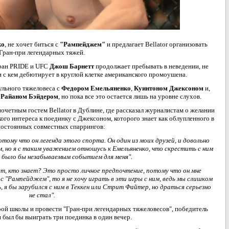
ко
, не хочет биться с
"Рампейджем"
и предлагает Bellator организовать
Гран-при легендарных тяжей.
еран PRIDE и UFC
Джош Барнетт
продолжает пребывать в неведении, не
 и с кем дебютирует в круглой клетке американского промоушена.
ульного тяжеловеса с
Федором Емельяненко
,
Куинтоном Джексоном
и,
r
Райаном Бэйдером
, но пока все это остается лишь на уровне слухов.
четным гостем Bellator в Дублине, где рассказал журналистам о желании
ого интереса к поединку с Джексоном, которого знает как облупленного в
постоянных совместных спаррингов:
отому что он легенда этого спорта. Он один из моих друзей, и довольно
, но я с таким уважением отношусь к Емельяненко, что скрестить с ним
, было бы незабываемым событием для меня".
ет, кто знает? Это просто личное предпочтение, потому что он мне
 с "Рампейджем", то я не хочу играть в эти игры с ним, ведь мы слишком
я бы зарубился с ним в Теккен или Стрит Файтер, но драться серьезно
не стал".
ой школы и провести "Гран-при легендарных тяжеловесов", победитель
 был бы выиграть три поединка в один вечер.