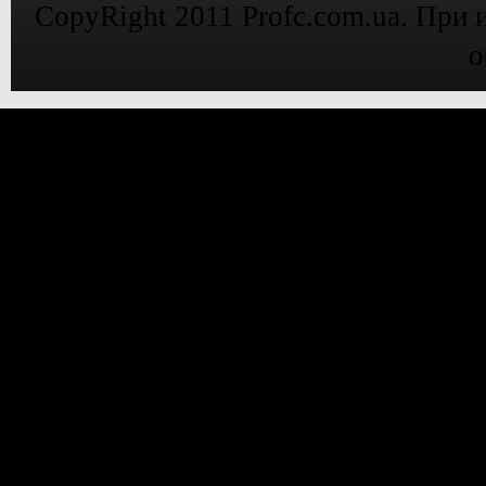
CopyRight 2011 Profc.com.ua. При 
о