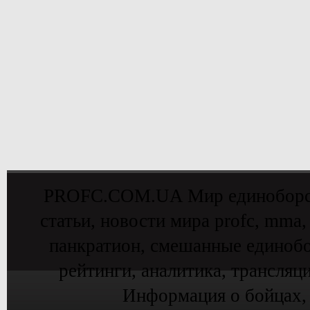
PROFC.COM.UA Мир единоборств 
статьи, новости мира profc, mma,
панкратион, смешанные единобо
рейтинги, аналитика, трансляц
Информация о бойцах,