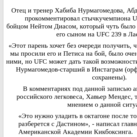
Отец и тренер Хабиба Нурмагомедова, Аб
прокомментировал стычкучемпиона U
бойцом Нейтом Диасом, который чуть было 
его сыном на UFC 239 в Ла
«Этот парень хочет без очереди получить, ч
мы просили его и Петиса на бой, было оче
ними, но UFC может дать такой возможности
Нурмагомедов-старший в Инстаграм (ор
сохранены).
В комментариях под данной записью 
российского легковеса, Хавьер Мендес, 
мнением о данной ситу
«Это нужно уладить в октагоне после то
разберется с Дастином», - написал глав
Американской Академии Кикбоксинга.