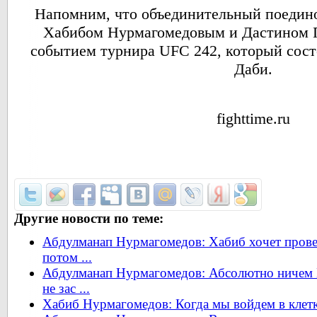
Напомним, что объединительный поедино
Хабибом Нурмагомедовым и Дастином П
событием турнира UFC 242, который состо
Даби.
fighttime.ru
Другие новости по теме:
Абдулманап Нурмагомедов: Хабиб хочет провест
потом ...
Абдулманап Нурмагомедов: Абсолютно ничем М
не зас ...
Хабиб Нурмагомедов: Когда мы войдем в клетк