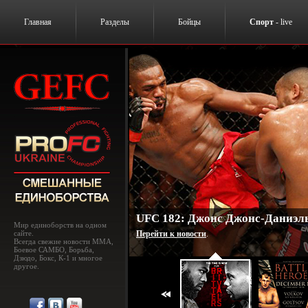
Главная
Разделы
Бойцы
Спорт
- live
UFC 182: Джонс Джонс-Даниэль
Мир единоборств на одном
сайте.
Перейти к новости
.
Всегда свежие новости MMA,
Боевое САМБО, Борьба,
Дзюдо, Бокс, К-1 и многое
другое.