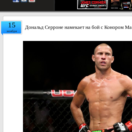
15
Дональд Серроне намекает на бой с Конором М
ноября