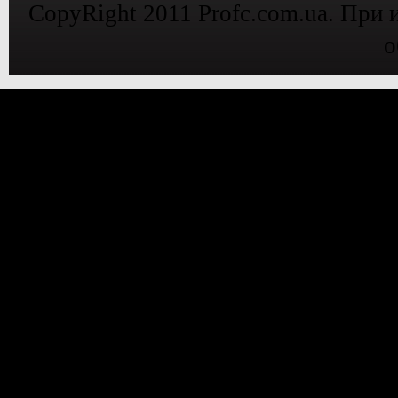
CopyRight 2011 Profc.com.ua. При 
о