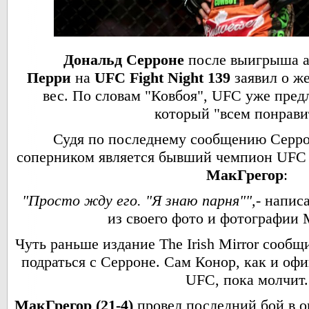
Дональд Серроне
после выигрыша 
Перри
на
UFC Fight Night 139
заявил о ж
вес. По словам "Ковбоя", UFC уже пред
который "всем понрави
Судя по последнему сообщению Серрон
соперником является бывший чемпион UFC 
МакГрегор
:
"Просто жду его. "Я знаю парня"",
- напис
из своего фото и фотографии 
Чуть раньше издание The Irish Mirror сооб
подраться с Серроне. Сам Конор, как и оф
UFC, пока молчит.
МакГрегор (21-4)
провел последний бой в о