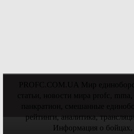
PROFC.COM.UA Мир единоборств 
статьи, новости мира profc, mma,
панкратион, смешанные единобо
рейтинги, аналитика, трансляц
Информация о бойцах,