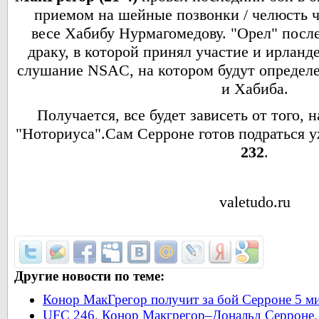
приемом на шейные позвонки / челюсть 
весе Хабибу Нурмагомедову. "Орел" после
драку, в которой принял участие и ирланде
слушание NSAC, на котором будут определ
и Хабиба.
Получается, все будет зависеть от того, 
"Ноториуса".Сам Серроне готов подраться 
232
.
valetudo.ru
Другие новости по теме:
Конор МакГрегор получит за бой Серроне 5 м
UFC 246. Конор Макгрегор–Дональд Серроне.