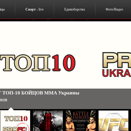
йцы
Спорт
- live
Единоборства
Фото/Видео
 ТОП-10 БОЙЦОВ ММА Украины
ости
.