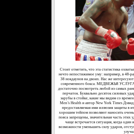
Стоит отметить, что эта статистика охватыв
нечто непостижимое уму: например, в 48-р
38 нокдаунов на двоих. Нас же интересуют
современного бокса. МЕДВЕЖЬЯ УСЛУГА Ч
достаточно посмотреть любой из самых ран
перчаток. Буквально десяток силовых удар
зарубы в стойке, какие мы видим со времен
Men’s Health и автор New York Times Дэв
предоставляемая ими иллюзия защиты в ит
хорошим тейпом позволяют наносить очень с
пояса запрещены, значительная часть этих 
чаще встречается ситуация, когда один и
возможности уменьшить силу ударов, отступ
улучш