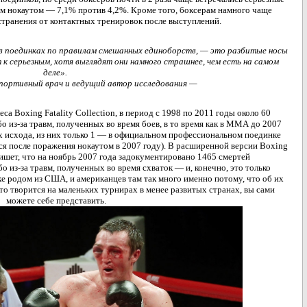
м нокаутом — 7,1% против 4,2%. Кроме того, боксерам намного чаще
транения от контактных тренировок после выступлений.
в поединках по правилам смешанных единоборств, — это разбитые носы
 к серьезным, хотя выглядят они намного страшнее, чем есть на самом
деле».
портивный врач и ведущий автор исследования —
а Boxing Fatality Collection, в период с 1998 по 2011 годы около 60
бо из-за травм, полученных во время боев, в то время как в ММА до 2007
х исхода, из них только 1 — в официальном профессиональном поединке
лся после поражения нокаутом в 2007 году). В расширенной версии Boxing
пишет, что на ноябрь 2007 года задокументировано 1465 смертей
о из-за травм, полученных во время схваток — и, конечно, это только
ке родом из США, и американцев там так много именно потому, что об их
что творится на маленьких турнирах в менее развитых странах, вы сами
можете себе представить.