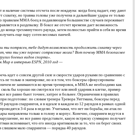
т и наличие системы отсчета после нокдауна: когда боец падает, ему дают
ет схватку, но травма головы уже получена и дальнейшие удары ее только
 по правилам ММА боец в подавляющем большинстве случаев переживает
равляется в раздевалку. В боксе же отсчет времени дает возможность
 до конца трехминутного раунда, затем полностью прийти в себя во время
получить еще пару сотен весомых панчей.
если ты потрясен, тебе дадут возможность продолжить схватку через
ачит, что ты уже перенес сотрясение мозга? Вот почему ММА безопаснее
других боевых видов спорта».
к Мир в интервью ESPN, 2010 год —
речь идет о совсем другой силе и скорости ударов руками по сравнению с
сь не только в экипировке, но и в том, что боксеры сфокусированы
 ничем не занимаются во время тренировок, в ММА же необходимо как
 сколь бы хорошо ни смотрелся тот или иной ударник в клетке, пример
ксе все равно бьют точнее, хитрее и больнее. Ограничения в правилах
и при подготовке: по словам тренера Тревора Уиттмана, боксеры перед
0 раундов спаррингов, и в идеале в каждом из 12 раундов в рамках одной
проводятся 3-4 раза в неделю. Учитывая, что нет ни борьбы, ни атак по
удары направлены только в голову и корпус. Конечно, спарринги ведутся в
нарушение, но все равно представьте, какую встряску суммарно получает
ттман вспоминает, что его иногда критиковали за то, что он берег своих
м слишком мало спаррингов — порядка 40 раундов.