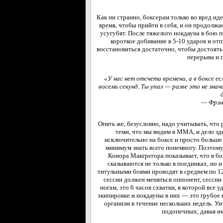
Как ни странно, боксерам только во вред иде
время, чтобы прийти в себя, и он продолжа
усугубят. После тяжелого нокдауна в бою
короткое добивание в 5-10 ударов и отп
восстановиться достаточно, чтобы достоять
перерыва и 
«У нас нет отсчета времени, а в боксе 
восемь секунд. Ты упал — разве это не зн
— Фрэн
Опять же, безусловно, надо учитывать, что 
теми, что мы видим в ММА, и дело зде
исключительно на боксе и просто больше
минимум знать всего понемногу. Поэтому
Конора Макгрегора показывает, что в бо
сказываются не только в поединках, но 
титульными боями проводят в среднем по 12
сессии должен меняться оппонент, сессии 
ногам, это 6 часов схватки, в которой все 
экипировке и нокдауны в них — это грубое 
организм в течение нескольких недель. Уи
подопечных, давая и