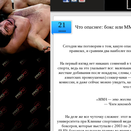
21
Что опаснее: бокс или 
июня
Сегодня мы поговорим о том, какую опас
правилах, и сравним два наиболее 
На первый взгляд нет никаких сомнений в
спорта, ведь на это указывает все: маленьк
жесткие добивания после нокдауна, слэмы, 
азиатских промоушенах) соккер-кики —
комиссии, и даже сейчас можно увидеть, к
что-
«ММА — это жесток
— Член законод
На деле же все чуточку сложнее: этот в
университета при Клинике спортивной мед
боксеров, которые выступали с 2003 по 
49,8% боксеров получили травмы во время п