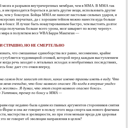
й мозга и разрывов внутричерепных мембран, чем в ММА. В ММА так
о, и им приходится бороться и делать другие вещи, использовать другие
ы, чем у боксеров. Бойцы ММА не наносят настолько сильных ударов, и
оксерских перчатках, да с хорошим тейпом можно нанести куда больше
м в боксе. И лучше быть нокаутированным быстро, чем выстоять долгое
огда получаешь больше всего урона, мозг швыряет по всему черепу».
мира в полулегком весе WBA Барри Макгиган —
И СТРАШНО, НО НЕ СМЕРТЕЛЬНО
изнать, что смешанные единоборства все равно, несомненно, крайне
 усугубляется чудовищной сгонкой, которой перед каждым выступлением
е когда речь заходит о летальных исходах и необратимых последствиях,
есь бокс дает сто очков вперед.
 на самом деле зависит от того, какие именно травмы иметь в виду. Что
я меня очевидно, что бокс намного опаснее. Но когда я впервые увидел
то жестко». Я думал, что этот спорт намного опаснее бокса».
 Уиттман, тренер по боксу и ММА —
равм еще недавно была одним из главных аргументов сторонников снятия
Йорке и она же говорит в пользу этого вида спорта как нового флагмана
сти, мастерства и зрелищности, но при этом меньше вреда для здоровья
это не говорит об эволюции направления в целом?