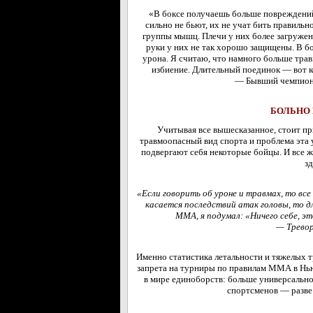
«В боксе получаешь больше повреждени
сильно не бьют, их не учат бить правильн
группы мышц. Плечи у них более загружен
руки у них не так хорошо защищены. В б
урона. Я считаю, что намного больше трав
избиение. Длительный поединок — вот к
— Бывший чемпион 
БОЛЬНО 
Учитывая все вышесказанное, стоит пр
травмоопасный вид спорта и проблема эта
подвергают себя некоторые бойцы. И все ж
зд
«Если говорить об уроне и травмах, то все
касается последствий атак головы, то дл
ММА, я подумал: «Ничего себе, э
— Тревор
Именно статистика летальности и тяжелых т
запрета на турниры по правилам ММА в Нью-
в мире единоборств: больше универсально
спортсменов — разве 