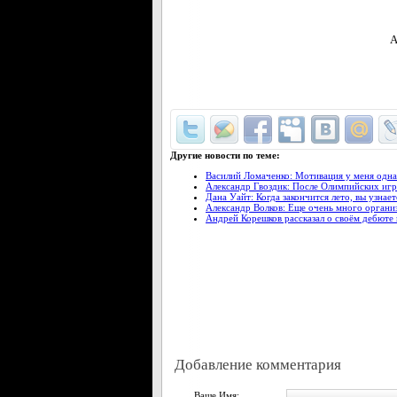
А
Другие новости по теме:
Василий Ломаченко: Мотивация у меня одна
Александр Гвоздик: После Олимпийских игр 
Дана Уайт: Когда закончится лето, вы узнает
Александр Волков: Еще очень много организ
Андрей Корешков рассказал о своём дебюте в
Добавление комментария
Ваше Имя: