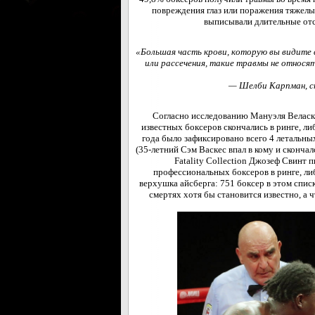
повреждения глаз или поражения тяжелы
выписывали длительные отс
«Большая часть крови, которую вы видите 
или рассечения, такие травмы не относят
— Шелби Карпман, с
Согласно исследованию Мануэля Веласкес
известных боксеров скончались в ринге, ли
года было зафиксировано всего 4 летальны
(35-летний Сэм Васкес впал в кому и сконча
Fatality Collection Джозеф Свинт 
профессиональных боксеров в ринге, либ
верхушка айсберга: 751 боксер в этом спис
смертях хотя бы становится известно, а 