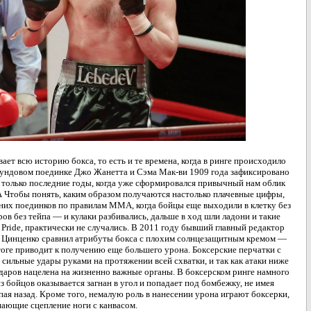
ает всю историю бокса, то есть и те времена, когда в ринге происходило
аундовом поединке Джо Жанетта и Сэма Мак-ви 1909 года зафиксировано
 только последние годы, когда уже сформировался привычный нам облик
тобы понять, каким образом получаются настолько плачевные цифры,
них поединков по правилам ММА, когда бойцы еще выходили в клетку без
ов без тейпа — и кулаки разбивались, дальше в ход шли ладони и такие
 Pride, практически не случались. В 2011 году бывший главный редактор
ид Цинценко сравнил атрибуты бокса с плохим солнцезащитным кремом —
оге приводит к получению еще большего урона. Боксерские перчатки с
ильные удары руками на протяжении всей схватки, и так как атаки ниже
ударов нацелена на жизненно важные органы. В боксерском ринге намного
з бойцов оказывается загнан в угол и попадает под бомбежку, не имея
ая назад. Кроме того, немалую роль в нанесении урона играют боксерки,
ающие сцепление ноги с канвасом.