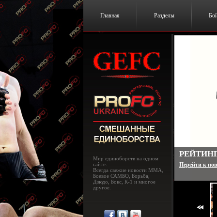
Главная
Разделы
Бо
РЕЙТИНГ
Мир единоборств на одном
сайте.
Перейти к нов
Всегда свежие новости MMA,
Боевое САМБО, Борьба,
Дзюдо, Бокс, К-1 и многое
другое.