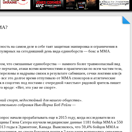
ММА?
ность на самом деле в себе таят защитная экипировка и ограничения в
популярных на сегодняшний день вида единоборств — бокс и ММА.
 том, что смешанные единоборства — намного более травмоопасный вид
ие перчатки, атаки всеми конечностями и практически по всем частям тела,
переломы и надрывы связок в результате сабмишен, сечки локтями или (в
 все это долгое время отпугивало от ММА спонсоров и атлетические
ак в соцсетях под постами с очередной «жестью» рядовой зритель пишет
то вроде: «Нет, это уже не спорт».
ий спорт, недостойный для нашего общества».
ательного собрания Нью-Йорка Боб Рейли —
опрос начали прорабатывать еще в 2015 году, когда исследователи из
ицины Глена Сатера изучили медицинские данные 1181 бойца ММА и 550
2013 годы в Эдмонтоне, Канада. Выяснилось, что 59,4% бойцов ММА и
оединков, но среди боксеров почти в 2 раза чаще встречались серьезные