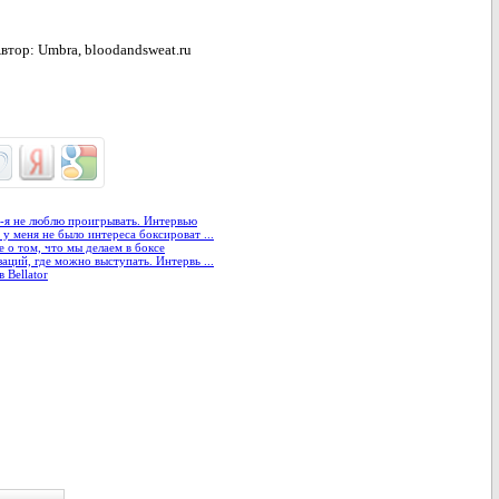
втор: Umbra, bloodandsweat.ru
-я не люблю проигрывать. Интервью
у меня не было интереса боксироват ...
е о том, что мы делаем в боксе
аций, где можно выступать. Интервь ...
 Bellator