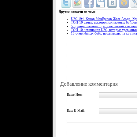
Другие новости по теме:
UFC 194. Конор МакГрегор-Жозе Альдо. Кри
ТОП-10 самых высокооплачиваемых бойцов
5 принципиальных противостояний в истор
ТОП-10 чемпионов UFC, которые удерживал
10 отменённых боёв, повлиявших на ход ис
Добавление комментария
Ваше Имя:
Ваш E-Mail: