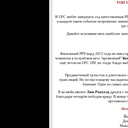
ТОП 5
В UFC любят завершать год качественным PPV
в каждом таком событии непременно значит
где 
Давайте вспомним пять наиболее за
Финальный PPV-кард 2015 года не имел п
чемпиона в полулёгком весе "временный"
Ко
ещё летом на UFC 189, но тогда Альдо выб
Предматчевый трэш-ток и длительное 
трансляций. Но по-настоящему насладитьс
баиньки. Одно из самых шо
В ко-мейн ивенте
Люк Рокхолд
дрался с ч
благодаря четырём победам кряду. В конце 
противопост
Ост
Йо
Де
Макс