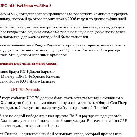
UFC 168: Weidman vs. Silva 2
мир ММА, нокаутировав заигравшегося многолетнего чемпиона в среднем
ильву
, который до этого проигрывал в 2006 году и то дисквалификацией.
рь. 1-й раунд за счёт контроля в партере взял Вайдман, а в следующей
осле неудачного лоукика сломал малую и большую берцовые кости левой
на покрытие, держась за ногу, и бой был остановлен.
а в легчайшем весе
Ронда Раузи
во второй раз за карьеру победила экс-
ле двух выигранных первых раундов "Хулиганка" в начале 3-го раунда
вала Мишу своим коронным армбаром.
альные результаты мейн карда:
эвис Браун КО 1 Джош Барнетт
 Миллер SBM 1 Фабрисио Камоэш
стин Порье КО 1 Диего Брандао
UFC 79: Nemesis
7 году события UFC 79 должна была стать встреча между чемпионом в
 Хьюзом
, но Серра травмировал спину и его место занял
Жорж Сен-Пьер
.
титульный статус, но только титул был с приставкой "interim".
было по одной победе друг над другом. Во 2-м раунде канадец провёл
а Зала славы устно сообщить о своей капитуляции. В следующем бою GSP
инил титулы, взяв реванш с Серры.
ей Сильва
– единственный бой основного карда, который прошёл всю