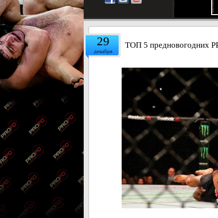
29
ТОП 5 предновогодних P
декабря