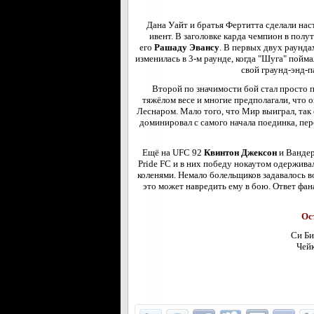
Дана Уайт и братья Фертитта сделали на
ивент. В заголовке карда чемпион в полу
его
Рашаду Эвансу
. В первых двух раунда
изменилась в 3-м раунде, когда "Шуга" пойма
свой граунд-энд-п
Второй по значимости бой стал просто
тяжёлом весе и многие предполагали, что 
Леснаром. Мало того, что Мир выиграл, так
доминировал с самого начала поединка, пер
Ещё на UFC 92
Квинтон Джексон
и Вандер
Pride FC и в них победу нокаутом одержива
коленями. Немало болельщиков задавалось в
это может навредить ему в бою. Ответ фан
Ос
Си Би
Чей