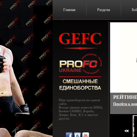
Главная
Разделы
Бо
UFC 182:
Мир единоборств на одном
сайте.
Перейти к нов
Всегда свежие новости MMA,
Боевое САМБО, Борьба,
Дзюдо, Бокс, К-1 и многое
другое.