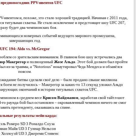
 предновогодних PPV-ивентов UFC
-ивентом и, похоже, это стало хорошей традицией. Начиная с 2011 года,
ся титульная схватка. Не стало исключение и предстоящее шоу UFC 207,
сразу будет два чемпионских боя.
поминающихся номерных событий ведущего мирового промоушена,
завершающих год.
UFC 194: Aldo vs. McGregor
роблем со зрительским вниманием. В главном бою шоу встречались два
нор Макгрегор
и полноценный
Жозе Альдо
. Этот бой должен был пройти
ыл из-за травмы, а "Notorious" нокаутировал Чеда Мендеса и обзавёлся
поясом.
ожидание битвы сделали своё дело – было продано свыше миллиона
я боем не получилось – Макгрегор за каких-то 13 секунд уложил Альдо
кирующих окончаний в истории титульных схваток UFC.
емпионом в среднем весе
Крисом Вайдманом
, заработав свой тайтл-шот
4-го раунда бой был остановлен – окровавленный чемпион ничего не смог
авить претенденту, оказавшись на спине.
альные результаты мейн карда:
эль Ромеро SD 3 Роналдо Соуза
миан Майя UD 3 Гуннар Нельсон
 Холлоуэй UD 3 Джереми Стивенс