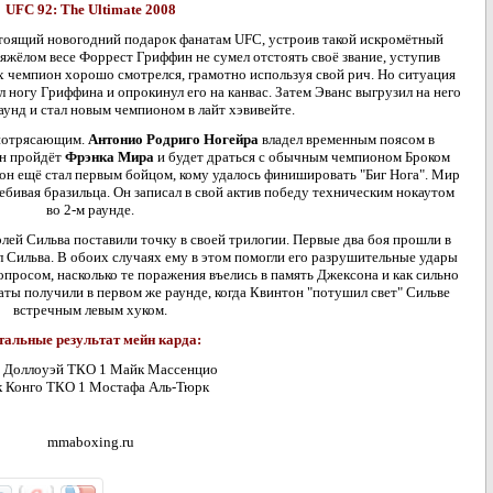
UFC 92: The Ultimate 2008
стоящий новогодний подарок фанатам UFC, устроив такой искромётный
тяжёлом весе Форрест Гриффин не сумел отстоять своё звание, уступив
х чемпион хорошо смотрелся, грамотно используя свой рич. Но ситуация
л ногу Гриффина и опрокинул его на канвас. Затем Эванс выгрузил на него
аунд и стал новым чемпионом в лайт хэвивейте.
 потрясающим.
Антонио Родриго Ногейра
владел временным поясом в
он пройдёт
Фрэнка Мира
и будет драться с обычным чемпионом Броком
 он ещё стал первым бойцом, кому удалось финишировать "Биг Нога". Мир
ебивая бразильца. Он записал в свой актив победу техническим нокаутом
во 2-м раунде.
лей Сильва поставили точку в своей трилогии. Первые два боя прошли в
л Сильва. В обоих случаях ему в этом помогли его разрушительные удары
опросом, насколько те поражения въелись в память Джексона и как сильно
аты получили в первом же раунде, когда Квинтон "потушил свет" Сильве
встречным левым хуком.
тальные результат мейн карда:
 Доллоуэй ТКО 1 Майк Массенцио
к Конго ТКО 1 Мостафа Аль-Тюрк
mmaboxing.ru