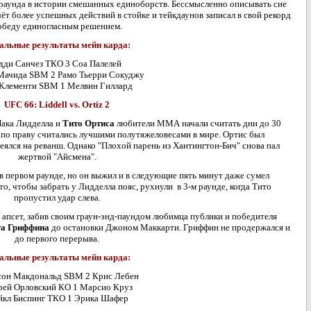
 раунда в истории смешанных единоборств. Бессмысленно описывать сие
ёт более успешных действий в стойке и тейкдаунов записал в свой рекорд
обеду единогласным решением.
альные результаты мейн карда:
дди Санчез ТКО 3 Соа Палелей
Мачида SBM 2 Рамо Тьерри Сокуджу
Клементи SBM 1 Мелвин Гиллард
UFC 66: Liddell vs. Ortiz 2
Чака Лидделла и
Тито Ортиса
любители ММА начали считать дни до 30
а по праву считались лучшими полутяжеловесами в мире. Ортис был
ялся на реванш. Однако "Плохой парень из Хантингтон-Бич" снова пал
жертвой "Айсмена".
 первом раунде, но он выжил и в следующие пять минут даже сумел
то, чтобы забрать у Лидделла пояс, рухнули в 3-м раунде, когда Тито
пропустил удар слева.
апсет, забив своим граун-энд-паундом любимца публики и победителя
а Гриффина
до остановки Джоном Маккарти. Гриффин не продержался и
до первого перерыва.
альные результаты мейн карда:
он Макдональд SBM 2 Крис Лебен
ей Орловский КО 1 Марсио Круз
кл Биспинг ТКО 1 Эрика Шафер