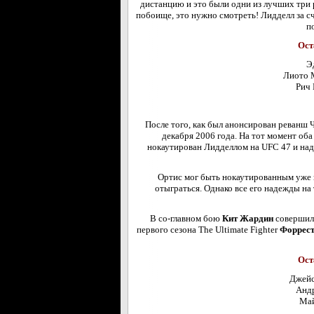
дистанцию и это были одни из лучших три
побоище, это нужно смотреть! Лидделл за сч
п
Ост
Э
Лиото 
Рич 
После того, как был анонсирован реванш 
декабря 2006 года. На тот момент об
нокаутирован Лидделлом на UFC 47 и наде
Ортис мог быть нокаутированным уже в
отыграться. Однако все его надежды на 
В со-главном бою
Кит Жардин
совершил 
первого сезона The Ultimate Fighter
Форрест
Ост
Джейс
Андр
Май