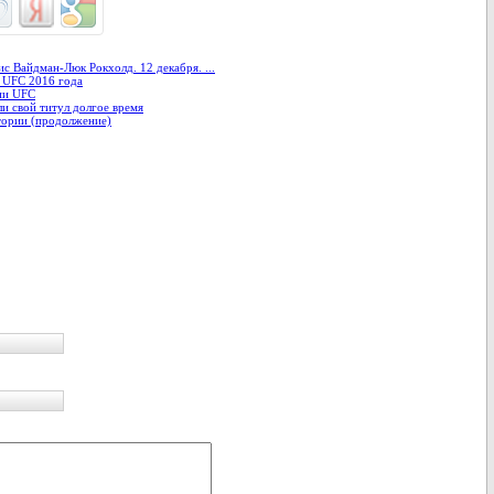
с Вайдман-Люк Рокхолд. 12 декабря. ...
 UFC 2016 года
ии UFC
и свой титул долгое время
тории (продолжение)