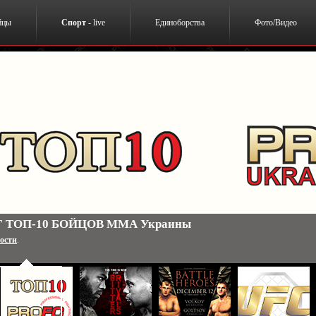
йцы
Спорт
- live
Единоборства
Фото/Видео
 Джонс Джонс-Даниэль Кормье. 3 января. США. Результа
ости
.