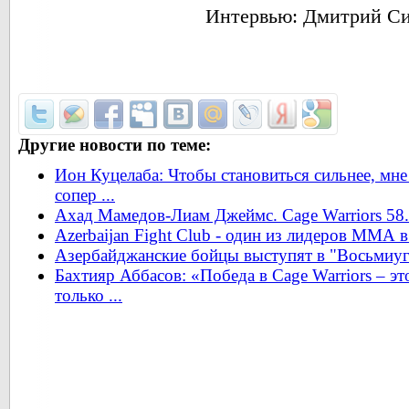
Интервью: Дмитрий Си
Другие новости по теме:
Ион Куцелаба: Чтобы становиться сильнее, мн
сопер ...
Ахад Мамедов-Лиам Джеймс. Cage Warriors 58. 
Azerbaijan Fight Club - один из лидеров ММА 
Азербайджанские бойцы выступят в "Восьмиу
Бахтияр Аббасов: «Победа в Cage Warriors – э
только ...