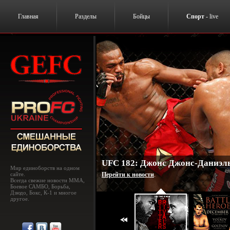
Главная
Разделы
Бойцы
Спорт
- live
UFC 182: Джонс Джонс-Даниэль
Мир единоборств на одном
сайте.
Перейти к новости
.
Всегда свежие новости MMA,
Боевое САМБО, Борьба,
Дзюдо, Бокс, К-1 и многое
другое.