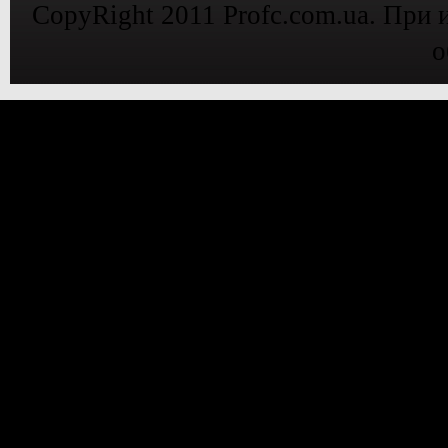
CopyRight 2011 Profc.com.ua. При 
о