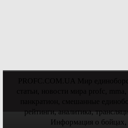
PROFC.COM.UA Мир единоборств 
статьи, новости мира profc, mma,
панкратион, смешанные единобо
рейтинги, аналитика, трансляц
Информация о бойцах,