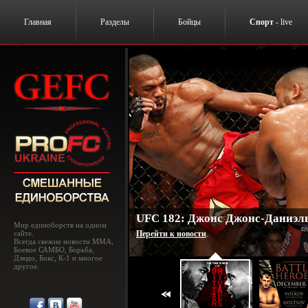
Главная
Разделы
Бойцы
Спорт
- live
UFC 182: Джонс Джонс-Даниэль
Мир единоборств на одном
сайте.
Перейти к новости
.
Всегда свежие новости MMA,
Боевое САМБО, Борьба,
Дзюдо, Бокс, К-1 и многое
другое.