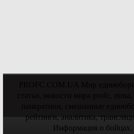
PROFC.COM.UA Мир единоборств 
статьи, новости мира profc, mma,
панкратион, смешанные единобо
рейтинги, аналитика, трансляц
Информация о бойцах,