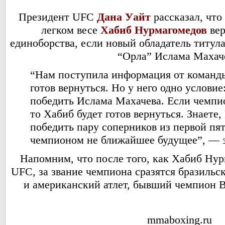
Президент UFC
Дана Уайт
рассказал, что
легком весе
Хабиб Нурмагомедов
вер
единоборства, если новый обладатель титула
“Орла” Ислама Махач
“Нам поступила информация от команды
готов вернуться. Но у него одно услови
победить Ислама Махачева. Если чемпи
то Хабиб будет готов вернуться. Знаете
победить пару соперников из первой пя
чемпионом не ближайшее будущее”, — з
Напомним, что после того, как Хабиб Нур
UFC, за звание чемпиона сразятся бразильс
и американский атлет, бывший чемпион B
mmaboxing.ru