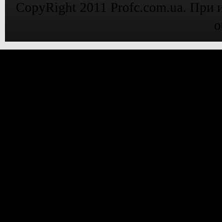
CopyRight 2011 Profc.com.ua. При 
о