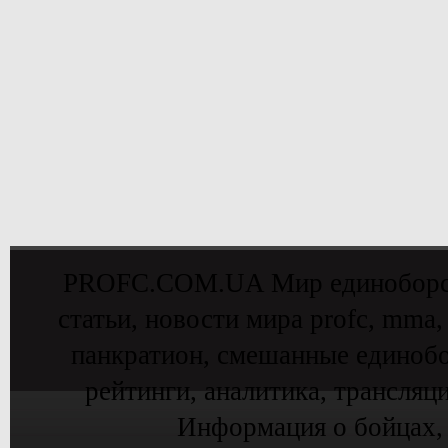
PROFC.COM.UA Мир единоборств 
статьи, новости мира profc, mma,
панкратион, смешанные единобо
рейтинги, аналитика, трансляц
Информация о бойцах,