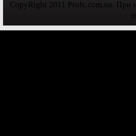
CopyRight 2011 Profc.com.ua. При 
о