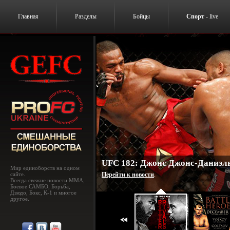
Главная
Разделы
Бойцы
Спорт
- live
UFC 182: Джонс Джонс-Даниэль
Мир единоборств на одном
сайте.
Перейти к новости
.
Всегда свежие новости MMA,
Боевое САМБО, Борьба,
Дзюдо, Бокс, К-1 и многое
другое.