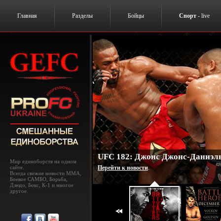
Главная
Разделы
Бойцы
Спорт
- live
UFC 182: Джонс Джонс-Даниэль
Мир единоборств на одном
сайте.
Перейти к новости
.
Всегда свежие новости MMA,
Боевое САМБО, Борьба,
Дзюдо, Бокс, К-1 и многое
другое.