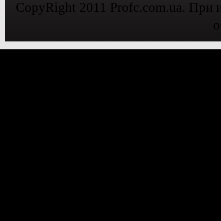
CopyRight 2011 Profc.com.ua. При 
о