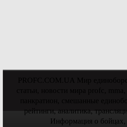
PROFC.COM.UA Мир единоборств 
статьи, новости мира profc, mma,
панкратион, смешанные единобо
рейтинги, аналитика, трансляц
Информация о бойцах,