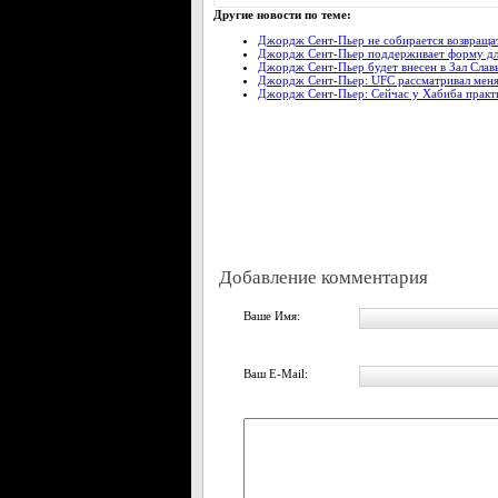
Другие новости по теме:
Джордж Сент-Пьер не собирается возвращат
Джордж Сент-Пьер поддерживает форму дл
Джордж Сент-Пьер будет внесен в Зал Слав
Джордж Сент-Пьер: UFC рассматривал меня 
Джордж Сент-Пьер: Сейчас у Хабиба практ
Добавление комментария
Ваше Имя:
Ваш E-Mail: