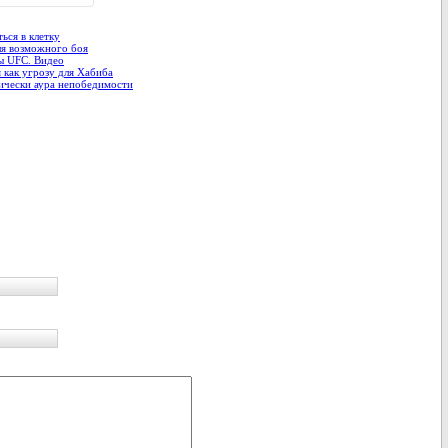
ься в клетку
я возможного боя
ы UFC. Видео
как угрозу для Хабиба
ически аура непобедимости