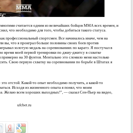
многими считается одним из величайших бойцов ММА всех времен, и
нил, что необходимо для того, чтобы добиться такого статуса.
ак профессиональный спортсмен. Все начиналось иначе, чем на
 ли вы, что я проиграл больше половины своих боев против
игрывал золотую медаль на соревнованиях по каратэ. Я постучал в
 во время моей первой тренировки по джиу-джитсу в схватке
л примерно на 30 фунтов. Ментально это сломило меня настолько
росить. Свою первую схватку на соревновании по борьбе в Штатах я
 это отстой. Какой-то опыт необходимо получить, а какой-то
аться. Исходя из жизненного опыта я понял, что моим
ча. Желаю всем хороших выходных!”, — сказал Сен-Пьер на видео,
ufcbet.ru