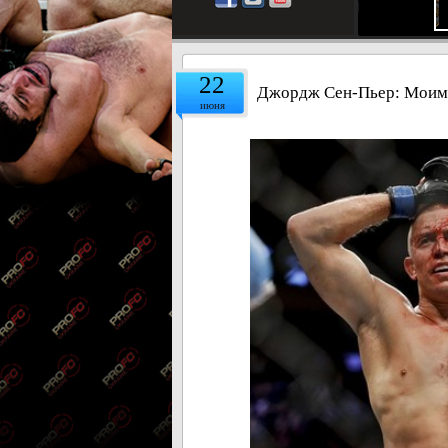
22
Джордж Сен-Пьер: Моим 
июня